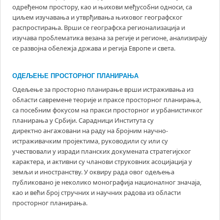
одређеном простору, као и њихови међусобни односи, са
циљем изучавања и утврђивања њиховог географског
распростирања. Врши се
географска регионализација и
изучава проблематика
везана за регије и регионе, анализирају
се
развојна обележја држава и регија Европе и света.
ОДЕЉЕЊЕ ПРОСТОРНОГ ПЛАНИРАЊА
Одељење за просторно планирање врши истраживања из
области савремене теорије и праксе просторног планирања,
са посебним фокусом на
пракси просторног и урбанистичког
планирања у Србији
. Сарадници Института су
директно ангажовани на раду на бројним научно-
истраживачким пројектима, руководили су или су
учествовали у изради планских докумената стратегијског
карактера, и активни су чланови струковних асоцијација у
земљи и иностранству. У оквиру рада овог одељења
публиковано је неколико монографија националног значаја,
као и већи број стручних и научних радова из области
просторног планирања.