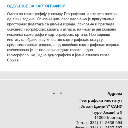
ОДЕЉЕЊЕ ЗА КАРТОГРАФИЈУ
Одсек за картографију у оквиру Географског института постоји
од 1950. године. Основни циљ овог одељења је прикупљање
просторних података са циљем израде, припреме и прегледа
основних географских карата и атласа, на чему је ангажовано
неколико картографа и картографских цртача. Припадници
института објавили су мноштво картографских скица у
прилозима својих радова, а од посебних картографских издања
публиковано је 11 пољопривредних карата, једна
геоморфолошка, једна демографска и једна етничка карта
Србије.
Адреса
Географски институт
„Јован Цвијић“ САНУ
Ђуре Јакшића 9
11000 Београд
Тел.: (+381) 11 2636 594
Факс: (+381) 11 2637 597