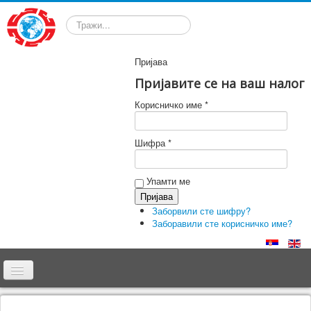
Претрага
Пријава
Пријавите се на ваш налог
Корисничко име *
Шифра *
Упамти ме
Заборвили сте шифру?
Заборавили сте корисничко име?
Почетна