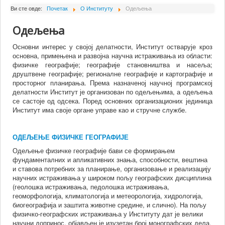
О Институту
Ви сте овде:
Почетак
О Институту
Одељења
Сарадници
Одељења
Пројекти
Основни интерес у својој делатности, Институт остварује кроз
основна, примењена и развојна научна истраживања из области:
Издаваштво
физичке географије; географије становништва и насеља;
друштвене географије; регионалне географије и картографије и
Активности
просторног планирања. Према назначеној научној програмској
Сарадња
делатности Институт је организован по одељењима, а одељења
се састоје од одсека. Поред основних организационих јединица
Новости
Институт има своје органе управе као и стручне службе.
Библиотека
ОДЕЉЕЊЕ ФИЗИЧКЕ ГЕОГРАФИЈЕ
Контакт
Одељење физичке географије бави се формирањем
фундаменталних и апликативних знања, способности, вештина
и ставова потребних за планирање, организовање и реализацију
научних истраживања у широком пољу географских дисциплина
(геолошка истраживања, педолошка истраживања,
геоморфологија, климатологија и метеорологија, хидрологија,
биогеографија и заштита животне средине, и слично). На пољу
физичко-географских истраживања у Институту дат је велики
научни допринос, објављен је изузетан број монографских дела,