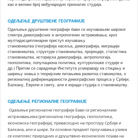
као и велики број међународно признатих студија.
ОДЕЉЕЊЕ ДРУШТВЕНЕ ГЕОГРАФИЈЕ
Одељење друштвене географије бави се изучавањем широког
спектра демографских и антропогених истраживања, кроз
мултидисциплинарни приступ изучавању
становништва (географија насеља, демографија, миграције
становништва, структуре становништва, пројекције, статистика
становништва, историјска демографија, антропологија,
геополитика, популациона политика, културолошке студије и
др.) Притом се сарадници Института усмеравају ка стицању и
ширењу знања о теоријским питањима развитка ставништва, о
регионалној диференцираности демографских процеса у Србији,
Балкану, Европи и свету, али и изради студија о становништву.
ОДЕЉЕЊЕ РЕГИОНАЛНЕ ГЕОГРАФИЈЕ
Одељење регионалне географије бави се регионалним
истрживањима (регионална географија, геополитика,
економска географија), превасходно на простору Србије и
Балкана, али и шире. За основни предмет проучавања узима
се комплекс природних и друштвено-економских појава на