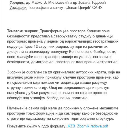
Уредник:
др Марко В. Милошевић и др Јована Тодорић
Издавачи:
Географски институт „Јован Цвијић“ САНУ
Тематски зборник „Трансформација простора Копнене зоне
безбедности“ представља свеобухватну студију о динамици
просторних промена у једном од најосетљивијих геостратешких
подручја. Кроз 12 стручних радова, аутори из различитих
дисциплина анализирају еволуцију Копнене зоне безбедности,
осветљавајући њене трансформације из углова географије,
безбедности, демографије, просторног планирања и стратегије.
Зборник је обогаћен са 29 оригиналних ауторских карата, које на
визуелно јасан начин приказују кључне просторне промене, као
и појмовником који помаже читаоцима да лакше разумеју
стручну терминологију. Овај интердисциплинарни приступ
омогућава дубље разумевање начина на који се простор
обликује под утицајем безбедносних политика.
Намењен је свима који желе да проникну у сложене механизме
просторне трансформације и да сагледају како се безбедносне
стратегије одражавају на конкретне територијалне структуре.
Преузмите књигу у пдф формату:
KZB_Zbornik radova.pdf