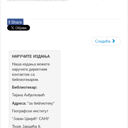
f
Share
Следећа
НАРУЧИТЕ ИЗДАЊА
Наша издања можете
наручити директним
контактом са
библиотекаром.
Библиотекар:
Тијана Анђелковић
Адреса:
"за библиотеку"
Географски институт
"Јован Цвијић" САНУ
Ђуре Јакшића 9,