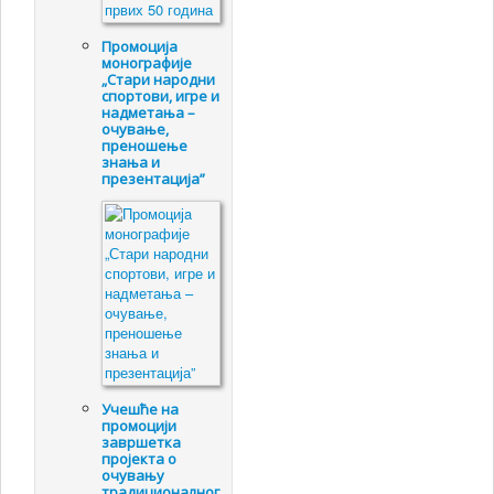
Промоцијa
монографије
„Стари народни
спортови, игре и
надметања –
очување,
преношење
знања и
презентација”
Учешће на
промоцији
завршетка
пројекта о
очувању
традиционалног