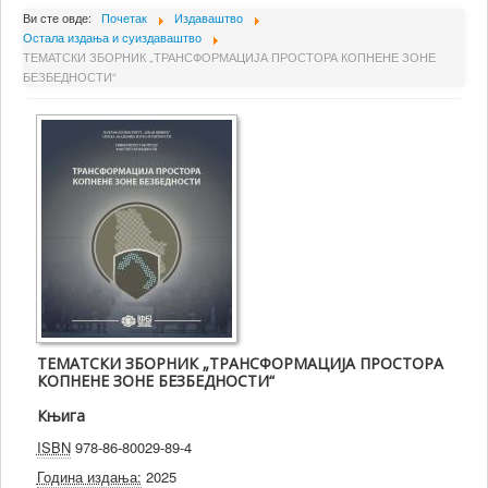
О Институту
Ви сте овде:
Почетак
Издаваштво
Остала издања и суиздаваштво
Сарадници
ТЕМАТСКИ ЗБОРНИК „ТРАНСФОРМАЦИЈА ПРОСТОРА КОПНЕНЕ ЗОНЕ
БЕЗБЕДНОСТИ“
Пројекти
Издаваштво
Активности
Сарадња
Новости
Библиотека
Контакт
ТЕМАТСКИ ЗБОРНИК „ТРАНСФОРМАЦИЈА ПРОСТОРА
КОПНЕНЕ ЗОНЕ БЕЗБЕДНОСТИ“
Књига
ISBN
978-86-80029-89-4
Година издања:
2025