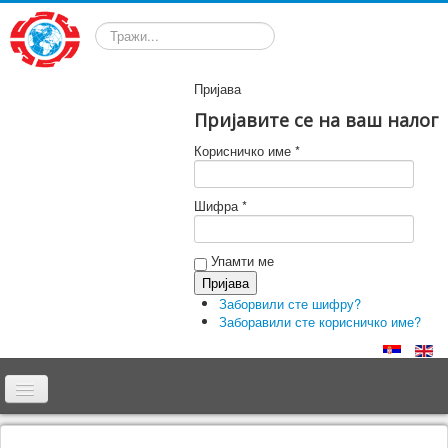
Претрага
Пријава
Пријавите се на ваш налог
Корисничко име *
Шифра *
Упамти ме
Заборвили сте шифру?
Заборавили сте корисничко име?
Почетна