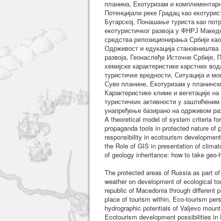
планина, Екотуризам и комплементарн
Потенцијали реке Градац као екотурис
Бугарској, Понашање туриста као пот
екотуристичког развоја у ФНРЈ Македо
средства репозиционирања Србије као 
Одрживост и едукација становништва 
развоја, Геонаслеђе Источне Србије, 
хемијске карактеристике карстних вод
туристичке вредности, Ситуација и мо
Суве планине, Екотуризам у планинск
Карактеристике климе и вегетације н
туристичких активности у заштићеним
унапређење базирано на одрживом раз
A theoretical model of system criteria f
propaganda tools in protected nature of 
responsibility in ecotourism development
the Role of GIS in presentation of clima
of geology inheritance: how to take geo-h
The protected areas of Russia as part of
weather on development of ecological tour
republic of Macedonia through different
place of tourism within, Eco-tourism per
hydrographic potentials of Valjevo mount
Ecotourism development possibilities in 