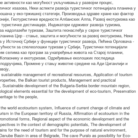
е активности као могућност укључивања у развојни процес,
тичког изазова, Неки аспекти развоја туристичког потенцијала планина у
рошача у еко-тржишној статегији, Производња здраве хране као фактор
нији, Геотуристичке вредности Албанских Алпа, Развој екотуризма као
туристичке дестинације, Индикатори одрживог развоја туризма,
за надолазећи туризам, Заштита геонаслеђа у сврхе туристичког
Планина Цер - стање, заштита и могућности за развој екотуризма, Неке
а у Источној Србији у функцији туристичког развоја, Пећина Орловача -
гућности за спелеолошки туризам у Србији, Туристички потенцијали
им селима као програм за унапређење живота на Старој планини,
а Копаонику и екотуризам, Одређивање еколошких последица
 подручјима, Промене у стању животне средине на Ади Циганлији и
воју,
or sustainable management of recreational resources, Application of tourism
properties, the Balkan tourist products, Management and practical
, Sustainable development of the Bulgaria-Serbia border mountain region,
tological elements essential for the development of eco-tourism, Preservation
eritage to the people,
 the world ecotourism system, Influence of current change of climate and
ism in the European territory of Russia, Affirmation of ecotourism in the
 promotional forms, Regional aspect of the economic development and the
spectives in the context of demographic potentials, The development of
ains for the need of tourism and for the purpose of natural environment,
Danube Basin in area of Belgrade, The cave Puralo as possibility for Eco-