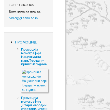
+381 11 2637 597
Електронска пошта
:
ПРОМОЦИЈЕ
Промоцијa
монографије
Национални
парк Ђердап –
првих 50 година
Промоцијa
монографије
„Стари народни
спортови, игре и