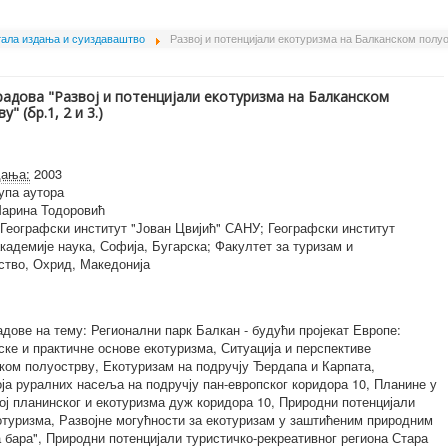
ала издања и суиздаваштво
Развој и потенцијали екотуризма на Балканском полу
радова "Развој и потенцијали екотуризма на Балканском
" (бр.1, 2 и 3.)
дања:
2003
упа аутора
арина Тодоровић
Географски институт "Јован Цвијић" САНУ; Географски институт
кадемије наука, Софија, Бугарска; Факултет за туризам и
ство, Охрид, Македонија
дове на тему: Регионални парк Балкан - будући пројекат Европе:
ске и практичне основе екотуризма, Ситуација и перспективе
ком полуострву, Екотуризам на подручју Ђердапа и Карпата,
ја руралних насеља на подручју пан-европског коридора 10, Планине у
ој планинског и екотуризма дуж коридора 10, Природни потенцијали
котуризма, Развојне могућности за екотуризам у заштићеним природним
а бара", Природни потенцијали туристичко-рекреативног региона Стара