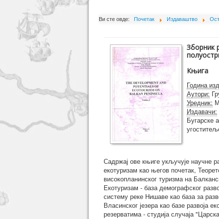
Ви сте овде:
Почетак
Издаваштво
Ост
Зборник 
полуострву
Књига
Година из
Аутори:
Гр
Уредник:
М
Издавачи:
Бугарске а
угоститељ
Садржај ове књиге укључује научне ра
екотуризам као његов почетак, Теорет
високопланинског туризма на Балканс
Екотуризам - база демографског разво
систему реке Нишаве као база за разв
Власинског језера као базе развоја е
резерватима - студија случаја "Царск