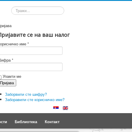
Претрага
ријава
Пријавите се на ваш налог
орисничко име *
ифра *
Упамти ме
Заборвили сте шифру?
Заборавили сте корисничко име?
ости
Библиотека
Контакт