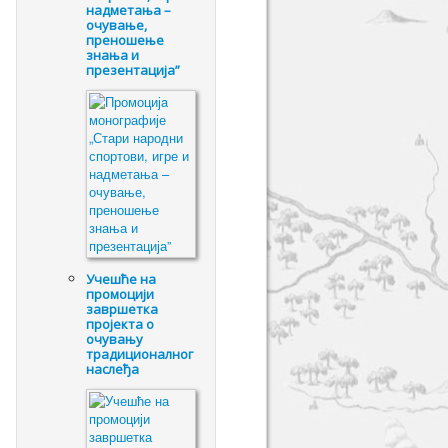
надметања –
очување,
преношење
знања и
презентација”
Учешће на
промоцији
завршетка
пројекта о
очувању
традиционалног
наслеђа