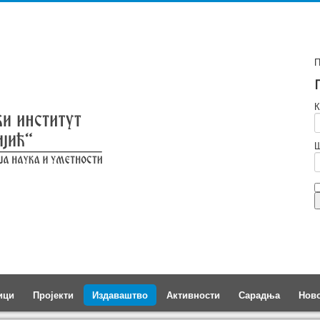
П
К
Ш
ици
Пројекти
Издаваштво
Активности
Сарадња
Нов