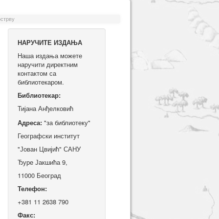
острву
НАРУЧИТЕ ИЗДАЊА
Наша издања можете
наручити директним
контактом са
библиотекаром.
Библиотекар:
Тијана Анђелковић
Адреса:
"за библиотеку"
Географски институт
"Јован Цвијић" САНУ
Ђуре Јакшића 9,
11000 Београд
Телефон:
+381 11 2638 790
Факс: