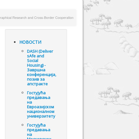
aphical Research and Cross-Border Cooperation
НОВОСТИ
DASH (Deliver
sAfe and
Social
Housing) -
Завршна
конференција,
позив за
апстракте
Гостујућа
предавања
на
Евроазијском
националном
универзитету
Гостујућа
предавања
на