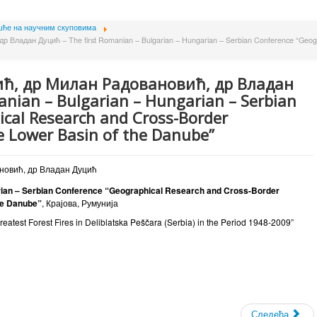
ће на научним скуповима
Владан Дуцић – The first Romanian – Bulgarian – Hungarian – Serbian Conference “Geogr
ћ, др Милан Радовановић, др Владан
anian – Bulgarian – Hungarian – Serbian
cal Research and Cross-Border
e Lower Basin of the Danube”
новић, др Владан Дуцић
arian – Serbian Conference “Geographical Research and Cross-Border
the Danube”
, Крајова, Румунија
eatest Forest Fires in Deliblatska Peščara (Serbia) in the Period 1948-2009”
Следећа