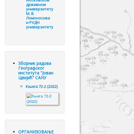
Московском
државном
универзитету
М. В.
Ломоносова
и РУДН
универзитету
Зборник радова
Географског
института "Јован
Цвијић" САНУ
Књига 72-2 (2022)
ОРГАНИЗОВАЊЕ