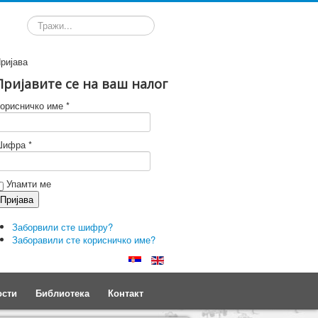
Претрага
ријава
Пријавите се на ваш налог
орисничко име *
ифра *
Упамти ме
Заборвили сте шифру?
Заборавили сте корисничко име?
ости
Библиотека
Контакт