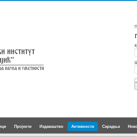
П
К
Ш
ици
Пројекти
Издаваштво
Активности
Сарадња
Нов