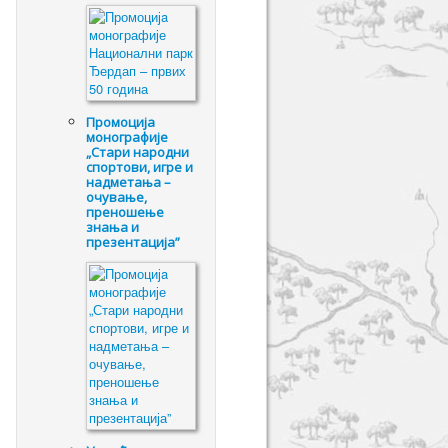
Промоцијa
монографије
„Стари народни
спортови, игре и
надметања –
очување,
преношење
знања и
презентација”