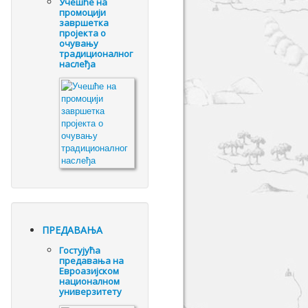
Учешће на
промоцији
завршетка
пројекта о
очувању
традиционалног
наслеђа
ПРЕДАВАЊА
Гостујућа
предавања на
Евроазијском
националном
универзитету