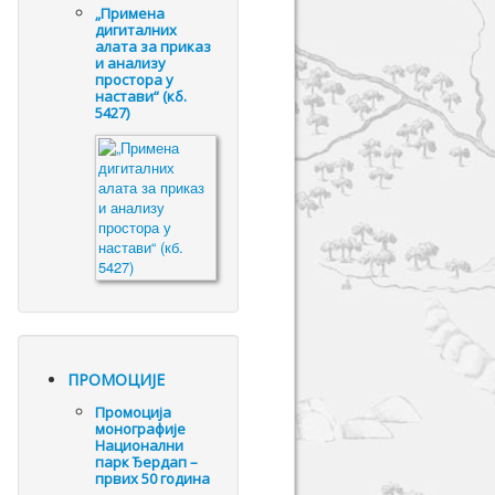
„Примена
дигиталних
алата за приказ
и анализу
простора у
настави“ (кб.
5427)
ПРОМОЦИЈЕ
Промоцијa
монографије
Национални
парк Ђердап –
првих 50 година