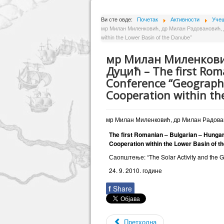
Ви сте овде:
Почетак
Активности
Учеш
мр Милан Миленковић, др Милан Радовановић, др 
within the Lower Basin of the Danube”
мр Милан Миленкови
Дуцић – The first Rom
Conference “Geographi
Cooperation within th
мр Милан Миленковић, др Милан Радова
The first Romanian – Bulgarian – Hung
Cooperation within the Lower Basin of 
Саопштење: “The Solar Activity and the Gr
24. 9. 2010. године
f
Share
Претходна