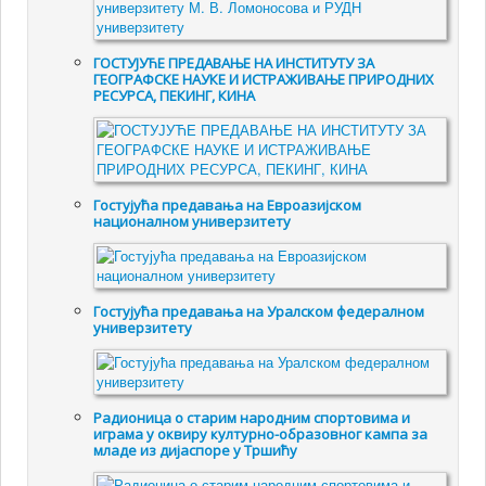
ГОСТУЈУЋЕ ПРЕДАВАЊЕ НА ИНСТИТУТУ ЗА
ГЕОГРАФСКЕ НАУКЕ И ИСТРАЖИВАЊЕ ПРИРОДНИХ
РЕСУРСА, ПЕКИНГ, КИНА
Гостујућа предавања на Евроазијском
националном универзитету
Гостујућа предавања на Уралском федералном
универзитету
Радионица о старим народним спортовима и
играма у оквиру културно-образовног кампа за
младе из дијаспоре у Тршићу