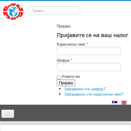
Претрага
Пријава
Пријавите се на ваш налог
Корисничко име *
Шифра *
Упамти ме
Заборвили сте шифру?
Заборавили сте корисничко име?
Почетна