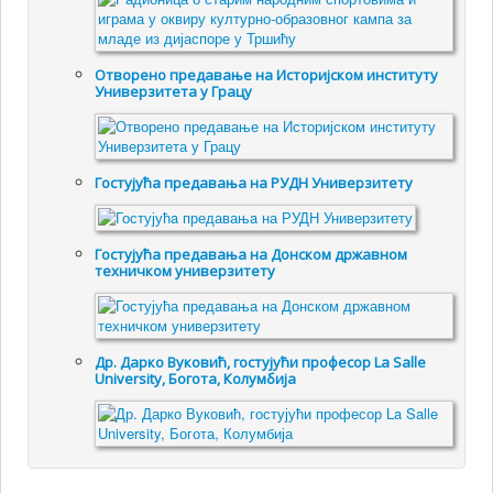
Отворено предавање на Историјском институту
Универзитета у Грацу
Гостујућa предавањa на РУДН Универзитету
Гостујућа предавања на Донском државном
техничком универзитету
Др. Дарко Вуковић, гостујући професор La Salle
University, Богота, Колумбија