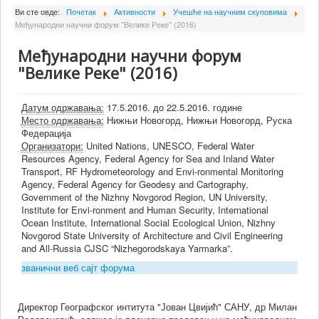
О Институту
Ви сте овде:
Почетак
Активности
Учешће на научним скуповима
Међународни научни форум "Велике Реке" (2016)
Сарадници
Међународни научни форум
Пројекти
"Велике Реке" (2016)
Издаваштво
Активности
Датум одржавања:
17.5.2016. до 22.5.2016. године
Место одржавања:
Нижњи Новогорд, Нижњи Новогорд, Руска
Сарадња
Федерација
Организатори:
United Nations, UNESCO, Federal Water
Новости
Resources Agency, Federal Agency for Sea and Inland Water
Transport, RF Hydrometeorology and Envi-ronmental Monitoring
Библиотека
Agency, Federal Agency for Geodesy and Cartography,
Government of the Nizhny Novgorod Region, UN University,
Контакт
Institute for Envi-ronment and Human Security, International
Ocean Institute, International Social Ecological Union, Nizhny
Novgorod State University of Architecture and Civil Engineering
and All-Russia CJSC “Nizhegorodskaya Yarmarka”.
званични веб сајт форума
Директор Географског интитута "Јован Цвијић" САНУ, др Милан