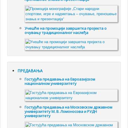
Учешће на промоцији завршетка пројекта о
очувању традиционалног наслеђа
ПРЕДАВАЊА
Гостујућа предавања на Евроазијском
националном универзитету
Гостујућа предавања на Московском државном
универзитету М. В. Ломоносова и РУДН
универзитету