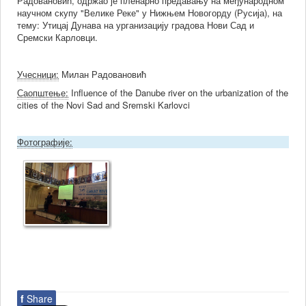
Радовановић, одржао је пленарно предавању на међународном
научном скупу "Велике Реке" у Нижњем Новогорду (Русија), на
тему: Утицај Дунава на урганизацију градова Нови Сад и
Сремски Карловци.
Учесници:
Милан Радовановић
Саопштење:
Influence of the Danube river on the urbanization of the
cities of the Novi Sad and Sremski Karlovci
Фотографије:
f
Share