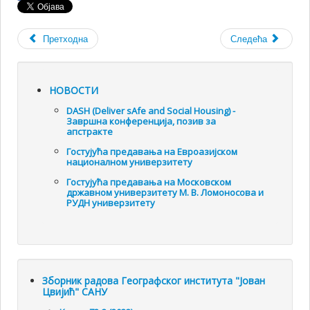
Претходна
Следећа
НОВОСТИ
DASH (Deliver sAfe and Social Housing) -
Завршна конференција, позив за
апстракте
Гостујућа предавања на Евроазијском
националном универзитету
Гостујућа предавања на Московском
државном универзитету М. В. Ломоносова и
РУДН универзитету
Зборник радова Географског института "Јован
Цвијић" САНУ