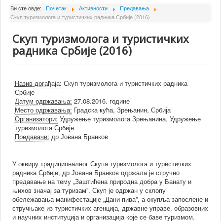
О Институту
Ви сте овде:
Почетак
Активности
Предавања
Скуп туризмолога и туристичких радника Србије (2016)
Сарадници
Скуп туризмолога и туристичких
Пројекти
радника Србије (2016)
Издаваштво
Активности
Назив догађаја:
Скуп туризмолога и туристичких радника
Сарадња
Србије
Датум одржавања:
27.08.2016. године
Новости
Место одржавања:
Градска кућа, Зрењанин, Србија
Организатори:
Удружење туризмолога Зрењанина, Удружење
Библиотека
туризмолога Србије
Предавачи:
др Јована Бранков
Контакт
У оквиру традиционалног Скупа туризмолога и туристичких
радника Србије, др Јована Бранков одржала је стручно
предавање на тему „Заштићена природна добра у Банату и
њихов значај за туризам”. Скуп је одржан у склопу
обележавања манифестације „Дани пива”, а окупља запослене и
стручњаке из туристичких агенција, државне управе, образовних
и научних институција и организација које се баве туризмом.