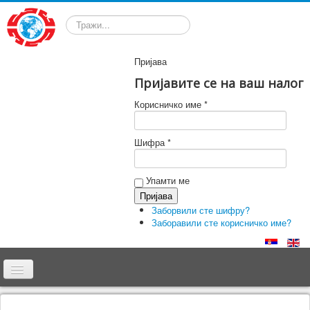
Претрага
Пријава
Пријавите се на ваш налог
Корисничко име *
Шифра *
Упамти ме
Заборвили сте шифру?
Заборавили сте корисничко име?
Почетна