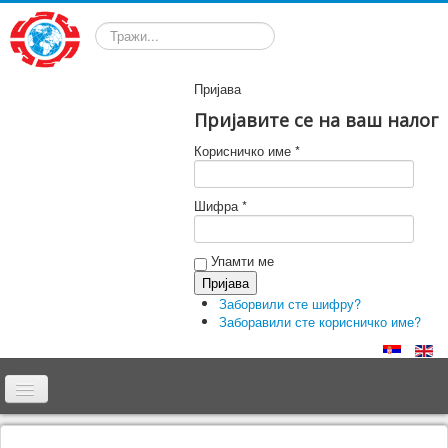
Претрага
Пријава
Пријавите се на ваш налог
Корисничко име *
Шифра *
Упамти ме
Заборвили сте шифру?
Заборавили сте корисничко име?
Почетна