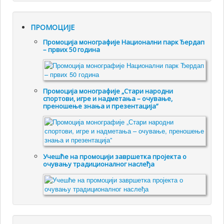
ПРОМОЦИЈЕ
Промоцијa монографије Национални парк Ђердап
– првих 50 година
Промоцијa монографије „Стари народни
спортови, игре и надметања – очување,
преношење знања и презентација”
Учешће на промоцији завршетка пројекта о
очувању традиционалног наслеђа