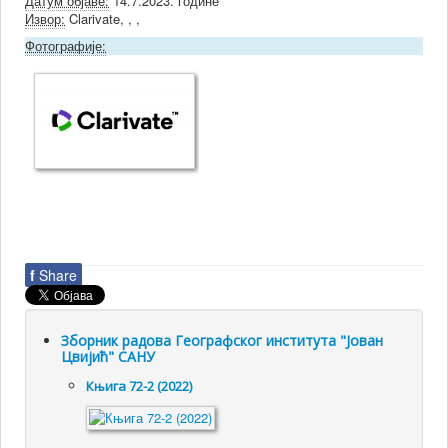
Датум објаве:
14.7.2023. године
Извор:
Clarivate, , ,
Фотографије:
f
Share
Зборник радова Географског института "Јован
Цвијић" САНУ
Књига 72-2 (2022)