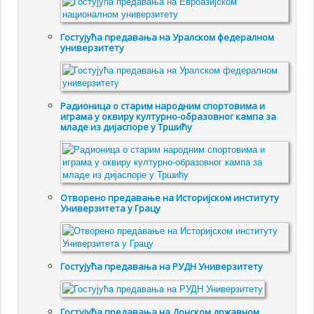
Гостујућа предавања на Уралском федералном
универзитету
Радионица о старим народним спортовима и
играма у оквиру културно-образовног кампа за
младе из дијаспоре у Тршићу
Отворено предавање на Историјском институту
Универзитета у Грацу
Гостујућa предавањa на РУДН Универзитету
Гостујућа предавања на Донском државном