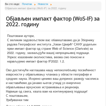
О Институту
Ви сте овде:
Почетак
Новости
Објављен импакт фактор (WoS-IF) за 2022. годину
Сарадници
Објављен импакт фактор (WoS-IF) за
Пројекти
2022. годину
Издаваштво
Активности
Поштовани аутори,
С великим задовољством вас обавештавамо да је Зборнику
Сарадња
радова Географског института „Јован Цвијић“ САНУ додељен
први импакт фактор од стране Web of Science (Clarivate) за
Новости
2022. годину, захваљујући вашој непроцењивој подршци.
Упркос изазовним околностима, веома смо поносни и
Библиотека
најављујемо импакт фактор IF2022: 1.2.
Контакт
Ово достигнуће наглашава нашу непоколебљиву посвећеност
изврсности у објављивању чланака у области географије и
сродних наука. Искрено ценимо ваш допринос развоју часописа
и наставићемо да јачамо његов утицај уз енергично
објављивање врхунских истраживања и рецензија.
Највише од свега, хвала вам на континуираној подршци!
С поштовањем,
Уређивачки тим