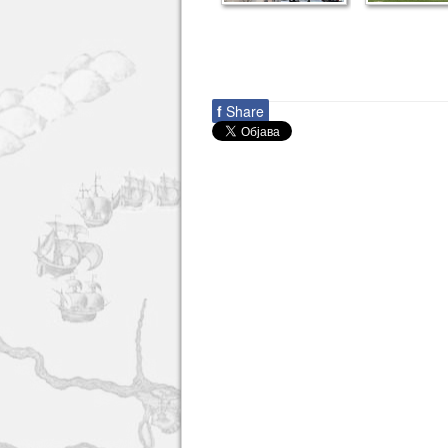
f
Share