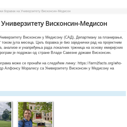
ски боравак на Универзитету Висконсин-Медисон
а Универзитету Висконсин-Медисон
 Универзитету Висконсин у Медисону (САД), Департману за планирање,
” током јула месеца. Циљ боравка је био заједнички рад на пројектним
ја, анализе и унапређења рада локалних тржница на основу емиријских
рограм је подржан од стране Владе Савезне државе Висконсин.
рама може се пронаћи на следећем линку: https://farm2facts.org/who-
е др Алфонсу Моралесу са Универзитету Висконсин у Медисону на