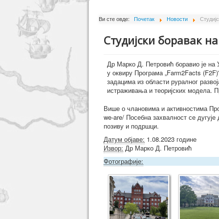
Ви сте овде:
Почетак
Новости
Студиј
Студијски боравак н
Др Марко Д. Петровић боравио је на
у оквиру Програма „Farm2Facts (F2F)
задацима из области руралног разво
истраживања и теоријских модела. П
Више о члановима и активностима Прог
we-are/ Посебна захвалност се дугуј
позиву и подршци.
Датум објаве:
1.08.2023 године
Извор:
Др Марко Д. Петровић
Фотографије: