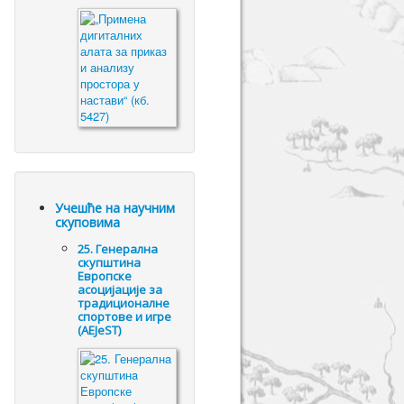
Учешће на научним
скуповима
25. Генералнa
скупштинa
Европске
асоцијације за
традиционалне
спортове и игре
(AEJeST)