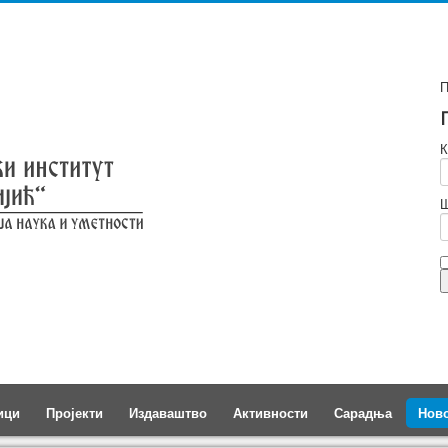
П
К
Ш
ици
Пројекти
Издаваштво
Активности
Сарадња
Нов