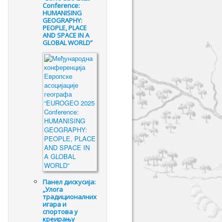
Conference:
HUMANISING
GEOGRAPHY:
PEOPLE, PLACE
AND SPACE IN A
GLOBAL WORLD”
Панел дискусија:
„Улога
традиционалних
игара и
спортова у
креирању