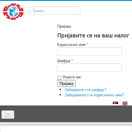
Претрага
Пријава
Пријавите се на ваш налог
Корисничко име *
Шифра *
Упамти ме
Заборвили сте шифру?
Заборавили сте корисничко име?
Почетна