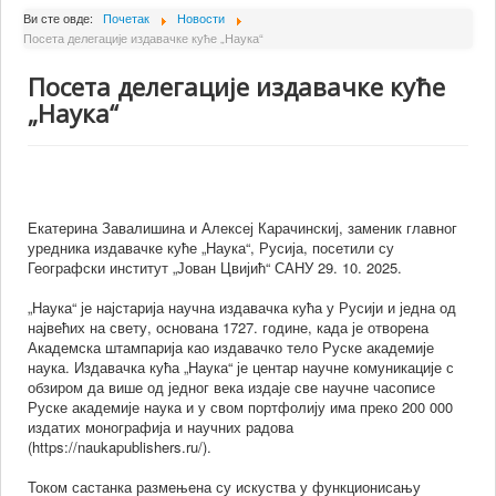
О Институту
Ви сте овде:
Почетак
Новости
Посета делегације издавачке куће „Наука“
Сарадници
Посета делегације издавачке куће
Пројекти
„Наука“
Издаваштво
Активности
Сарадња
Екатерина Завалишина и Алексеј Карачинскиј, заменик главног
Новости
уредника издавачке куће „Наука“, Русија, посетили су
Географски институт „Јован Цвијић“ САНУ 29. 10. 2025.
Библиотека
„Наука“ је најстарија научна издавачка кућа у Русији и једна од
Контакт
највећих на свету, основана 1727. године, када је отворена
Академска штампарија као издавачко тело Руске академије
наука. Издавачка кућа „Наука“ је центар научне комуникације с
обзиром да више од једног века издаје све научне часописе
Руске академије наука и у свом портфолију има преко 200 000
издатих монографија и научних радова
(https://naukapublishers.ru/).
Током састанка размењена су искуства у функционисању