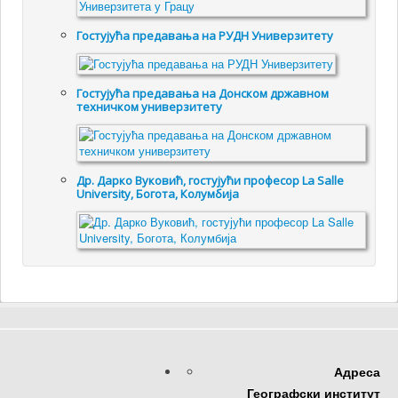
Гостујућa предавањa на РУДН Универзитету
Гостујућа предавања на Донском државном
техничком универзитету
Др. Дарко Вуковић, гостујући професор La Salle
University, Богота, Колумбија
Адреса
Географски институт