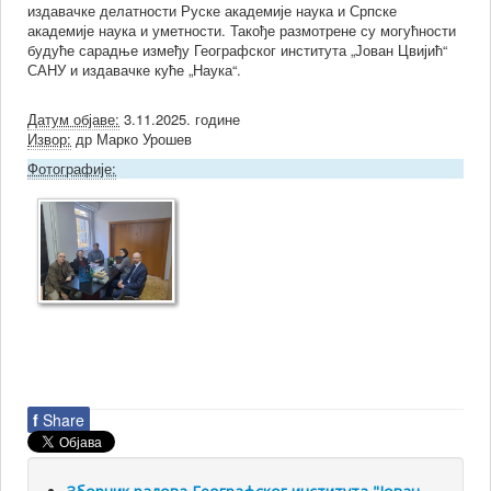
издавачке делатности Руске академије наука и Српске
академије наука и уметности. Такође размотрене су могућности
будуће сарадње између Географског института „Јован Цвијић“
САНУ и издавачке куће „Наука“.
Датум објаве:
3.11.2025. године
Извор:
др Марко Урошев
Фотографије:
f
Share