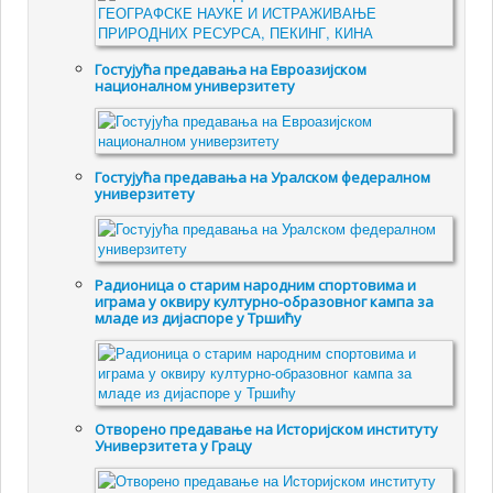
Гостујућа предавања на Евроазијском
националном универзитету
Гостујућа предавања на Уралском федералном
универзитету
Радионица о старим народним спортовима и
играма у оквиру културно-образовног кампа за
младе из дијаспоре у Тршићу
Отворено предавање на Историјском институту
Универзитета у Грацу