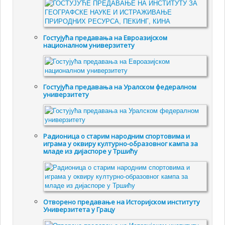
Гостујућа предавања на Евроазијском
националном универзитету
Гостујућа предавања на Уралском федералном
универзитету
Радионица о старим народним спортовима и
играма у оквиру културно-образовног кампа за
младе из дијаспоре у Тршићу
Отворено предавање на Историјском институту
Универзитета у Грацу