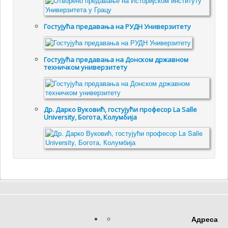
Гостујућa предавањa на РУДН Универзитету
Гостујућа предавања на Донском државном
техничком универзитету
Др. Дарко Вуковић, гостујући професор La Salle
University, Богота, Колумбија
Адреса