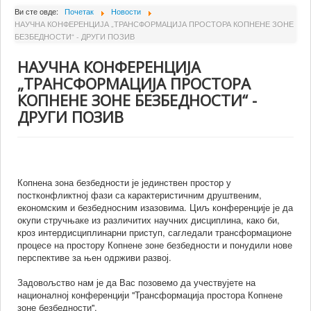
О Институту
Ви сте овде:
Почетак
Новости
НАУЧНА КОНФЕРЕНЦИЈА „ТРАНСФОРМАЦИЈА ПРОСТОРА КОПНЕНЕ ЗОНЕ
Сарадници
БЕЗБЕДНОСТИ“ - ДРУГИ ПОЗИВ
Пројекти
НАУЧНА КОНФЕРЕНЦИЈА
Издаваштво
„ТРАНСФОРМАЦИЈА ПРОСТОРА
КОПНЕНЕ ЗОНЕ БЕЗБЕДНОСТИ“ -
Активности
ДРУГИ ПОЗИВ
Сарадња
Новости
Библиотека
Копнена зона безбедности је јединствен простор у
постконфликтној фази са карактеристичним друштвеним,
Контакт
економским и безбедносним изазовима. Циљ конференције је да
окупи стручњаке из различитих научних дисциплина, како би,
кроз интердисциплинарни приступ, сагледали трансформационе
процесе на простору Копнене зоне безбедности и понудили нове
перспективе за њен одрживи развој.
Задовољство нам је да Вас позовемо да учествујете на
националној конференцији ''Трансформација простора Копнене
зоне безбедности''.