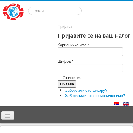
Претрага
Пријава
Пријавите се на ваш налог
Корисничко име *
Шифра *
Упамти ме
Заборвили сте шифру?
Заборавили сте корисничко име?
Почетна