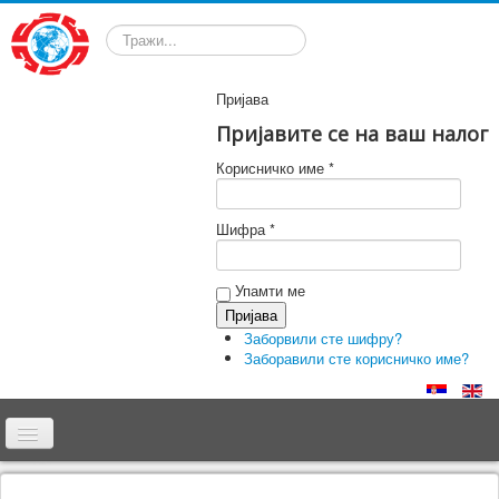
Претрага
Пријава
Пријавите се на ваш налог
Корисничко име *
Шифра *
Упамти ме
Заборвили сте шифру?
Заборавили сте корисничко име?
Почетна