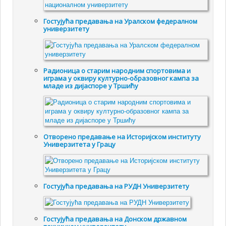
Гостујућа предавања на Уралском федералном
универзитету
Радионица о старим народним спортовима и
играма у оквиру културно-образовног кампа за
младе из дијаспоре у Тршићу
Отворено предавање на Историјском институту
Универзитета у Грацу
Гостујућa предавањa на РУДН Универзитету
Гостујућа предавања на Донском државном