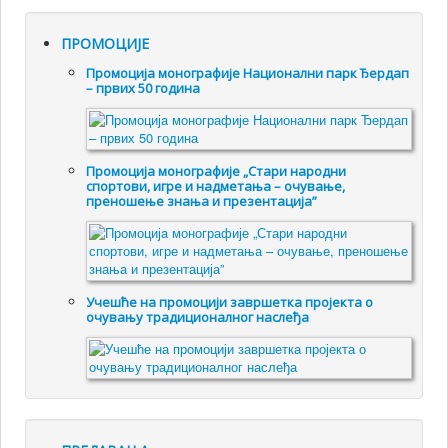
ПРОМОЦИЈЕ
Промоцијa монографије Национални парк Ђердап
– првих 50 година
Промоцијa монографије „Стари народни
спортови, игре и надметања – очување,
преношење знања и презентација”
Учешће на промоцији завршетка пројекта о
очувању традиционалног наслеђа