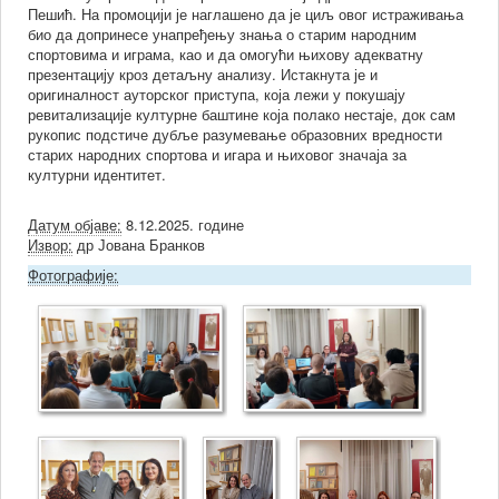
Пешић. На промоцији је наглашено да је циљ овог истраживања
био да допринесе унапређењу знања о старим народним
спортовима и играма, као и да омогући њихову адекватну
презентацију кроз детаљну анализу. Истакнута је и
оригиналност ауторског приступа, која лежи у покушају
ревитализације културне баштине која полако нестаје, док сам
рукопис подстиче дубље разумевање образовних вредности
старих народних спортова и игара и њиховог значаја за
културни идентитет.
Датум објаве:
8.12.2025. године
Извор:
др Јована Бранков
Фотографије: