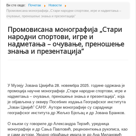
О Институту
Ви сте овде:
Почетак
Новости
Промовисана монографија „Стари народни спортови, игре и надметања –
Сарадници
очување, преношење знања и презентација”
Пројекти
Промовисана монографија „Стари
Издаваштво
народни спортови, игре и
надметања – очување, преношење
Активности
знања и презентација”
Сарадња
Новости
Библиотека
У Музеју Јована Цвијића 28. новембра 2025. године одржана је
Контакт
промоција научне монографије „Стари народни спортови, игре и
надметања – очување, преношење знања и презентацијаˮ, која
је објављена у оквиру Посебних издања Географског института
„Јован Цвијићˮ САНУ. Аутори монографије су сарадници
географског института др Жељко Бјељац и др Јована Бранков.
О књизи су говориле др Александра Терзић, уредница
монографије и др Сања Павловић, рецензенткиња рукописа, као
и сами аутори. Уводно обраћање имала је др Ана Милановић