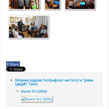
f
Share
Зборник радова Географског института "Јован
Цвијић" САНУ
Књига 72-2 (2022)