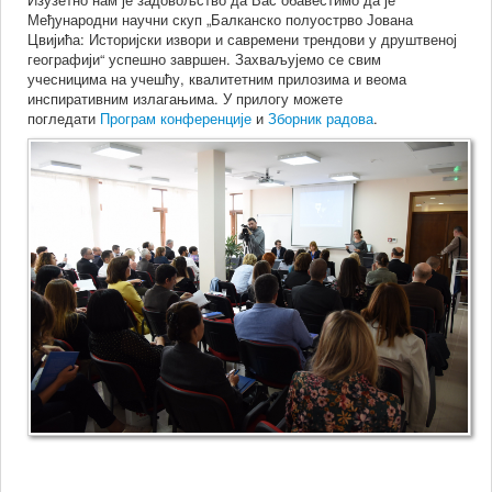
Међународни научни скуп „Балканско полуострво Јована
Цвијића: Историјски извори и савремени трендови у друштвеној
географији“ успешно завршен. Захваљујемо се свим
учесницима на учешћу, квалитетним прилозима и веома
инспиративним излагањима. У прилогу можете
погледати
Програм конференције
и
Зборник радова
.