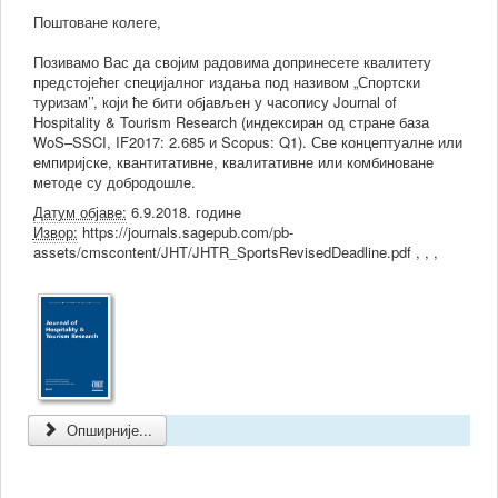
Поштоване колеге,
Позивамо Вас да својим радовима допринесете квалитету
предстојећег специјалног издања под називом „Спортски
туризам’’, који ће бити објављен у часопису Journal of
Hospitality & Tourism Research (индексиран од стране база
WoS–SSCI, IF2017: 2.685 и Scopus: Q1). Све концептуалне или
емпиријске, квантитативне, квалитативне или комбиноване
методе су добродошле.
Датум објаве:
6.9.2018. године
Извор:
https://journals.sagepub.com/pb-
assets/cmscontent/JHT/JHTR_SportsRevisedDeadline.pdf , , ,
Опширније...