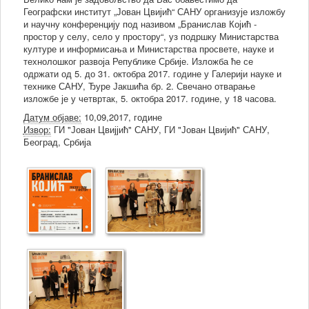
Географски институт „Јован Цвијић“ САНУ организује изложбу
и научну конференцију под називом „Бранислав Којић -
простор у селу, село у простору“, уз подршку Министарства
културе и информисања и Министарства просвете, науке и
технолошког развоја Републике Србије. Изложба ће се
одржати од 5. до 31. октобра 2017. године у Галерији науке и
технике САНУ, Ђуре Јакшића бр. 2. Свечано отварање
изложбе је у четвртак, 5. октобра 2017. године, у 18 часова.
Датум објаве:
10,09,2017, године
Извор:
ГИ "Јован Цвијјић" САНУ, ГИ "Јован Цвијић" САНУ,
Београд, Србија