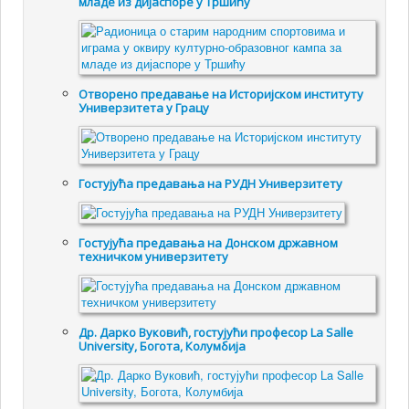
младе из дијаспоре у Тршићу
Отворено предавање на Историјском институту
Универзитета у Грацу
Гостујућa предавањa на РУДН Универзитету
Гостујућа предавања на Донском државном
техничком универзитету
Др. Дарко Вуковић, гостујући професор La Salle
University, Богота, Колумбија