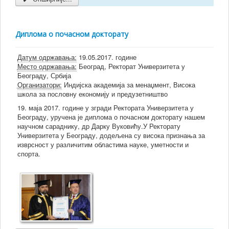
Диплома о почасном докторату
Датум одржавања:
19.05.2017. године
Место одржавања:
Београд, Ректорат Универзитета у
Београду, Србија
Организатори:
Индијска академија за менаџмент, Висока
школа за пословну економију и предузетништво
19. маја 2017. године у згради Ректората Универзитета у
Београду, уручена је диплома о почасном докторату нашем
научном сараднику, др Дарку Вуковићу.У Ректорату
Универзитета у Београду, додељена су висока признања за
изврсност у различитим областима науке, уметности и
спорта.