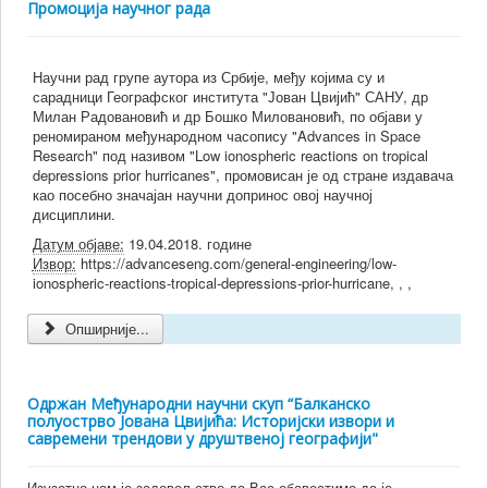
Промоција научног рада
Научни рад групе аутора из Србије, међу којима су и
сарадници Географског института "Јован Цвијић" САНУ, др
Милан Радовановић и др Бошко Миловановић, по објави у
реномираном међународном часопису "Advances in Space
Research" под називом "Low ionospheric reactions on tropical
depressions prior hurricanes", промовисан је од стране издавача
као посебно значајан научни допринос овој научној
дисциплини.
Датум објаве:
19.04.2018. године
Извор:
https://advanceseng.com/general-engineering/low-
ionospheric-reactions-tropical-depressions-prior-hurricane, , ,
Опширније...
Одржан Међународни научни скуп “Балканско
полуострво Јована Цвијића: Историјски извори и
савремени трендови у друштвеној географији"
Изузетно нам је задовољство да Вас обавестимо да је