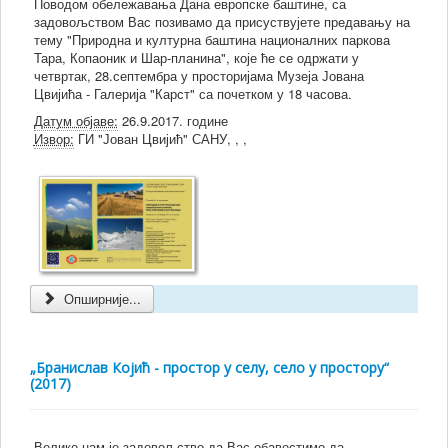
Поводом обележавања Дана европске баштине, са
задовољством Вас позивамо да присуствујете предавању на
тему "Природна и културна баштина националних паркова
Тара, Копаоник и Шар-планина", које ће се одржати у
четвртак, 28.септембра у просторијама Музеја Јована
Цвијића - Галерија "Карст" са почетком у 18 часова.
Датум објаве:
26.9.2017. године
Извор:
ГИ "Јован Цвијић" САНУ, , ,
Опширније...
„Бранислав Којић - простор у селу, село у простору“
(2017)
Велико нам је задовољство да Вас обавестимо да