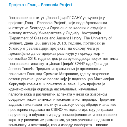
Пројекат Глац – Pannonia Project
Географски институт „Јован Цвијић“ САНУ укључен је у
пројекат „Глац – Pannonia Project“, који воде Археолошки
институт из Београда и Одељење за класичне студије и
античку историју Универзитета у Сиднеју, Аустралија
(Department of Classics and Ancient History, The University of
Sydney). Дана
26. јануара 2018. године, потписан је
Уговор о реализацији пројекта, на основу чега је
ројекат реализује у периоду март–
предвиђено да се п
септембар 2018. године, док је за руководиоца пројектног тима
Географског института „Јован Цвијић“ САНУ одређена др
Јелена Ћалић. Предмет истраживања је археолошки
локалитет Глац код Сремске Митровице, где су откривени
остаци римске царске палате коју је подигао цар Максимијан
Херкулије крајем 3. и почетком 4. века. Циљ пројекта је
идентификација образаца насељавања, изучавање
палеопејзажа и различитих аспеката у вези са животном
средином током античког и касноантичког периода. Пројектни
задатак тима нашег института састоји се од обраде и анализе
просторних података по CSIRO методологији, коју је тражио
наручилац, а обухвата израду геоморфолошких и географских
карата у различитим размерама, уз укључивање података о
земљишту и вегетацији, као и израду елабората – писане