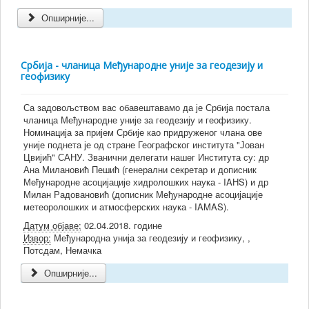
Опширније...
Србија - чланица Међународне уније за геодезију и
геофизику
Са задовољством вас обавештавамо да је Србија постала
чланица Међународне уније за геодезију и геофизику.
Номинација за пријем Србије као придруженог члана ове
уније поднета је од стране Географског института "Јован
Цвијић" САНУ. Званични делегати нашег Института су: др
Ана Милановић Пешић (генерални секретар и дописник
Међународне асоцијације хидролошких наука - IAHS) и др
Милан Радовановић (дописник Међународне асоцијације
метеоролошких и атмосферских наука - IAMAS).
Датум објаве:
02.04.2018. године
Извор:
Међународна унија за геодезију и геофизику, ,
Потсдам, Немачка
Опширније...