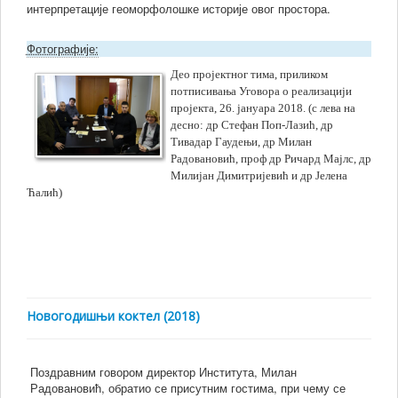
интерпретације геоморфолошке историје овог простора.
Фотографије:
Део пројектног тима, приликом
потписивања Уговора о реализацији
пројекта, 26. јануара 2018. (с лева на
десно: др Стефан Поп-Лазић, др
Тивадар Гаудењи, др Милан
Радовановић, проф др Ричард Мајлс, др
Милијан Димитријевић и др Јелена
Ћалић)
Новогодишњи коктел (2018)
Поздравним говором директор Института, Милан
Радовановић, обратио се присутним гостима, при чему се