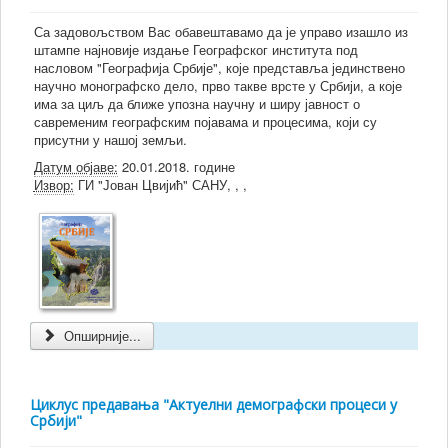
Са задовољством Вас обавештавамо да је управо изашло из
штампе најновије издање Географског института под
насловом "Географија Србије", које представља јединствено
научно монографско дело, прво такве врсте у Србији, а које
има за циљ да ближе упозна научну и ширу јавност о
савременим географским појавама и процесима, који су
присутни у нашој земљи.
Датум објаве:
20.01.2018. године
Извор:
ГИ "Јован Цвијић" САНУ, , ,
Опширније...
Циклус предавања "Актуелни демографски процеси у
Србији"