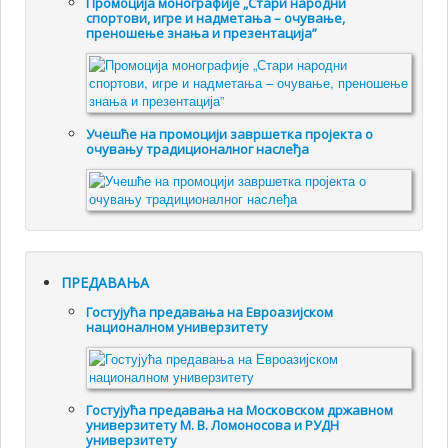
Промоцијa монографије „Стари народни
спортови, игре и надметања – очување,
преношење знања и презентација”
Учешће на промоцији завршетка пројекта о
очувању традиционалног наслеђа
ПРЕДАВАЊА
Гостујућа предавања на Евроазијском
националном универзитету
Гостујућа предавања на Московском државном
универзитету М. В. Ломоносова и РУДН
универзитету