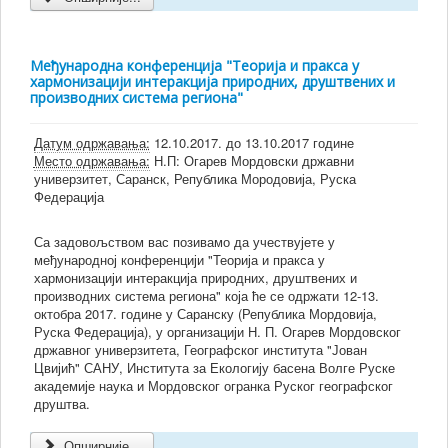
Међународна конференција "Теорија и пракса у
хармонизацији интеракција природних, друштвених и
производних система региона"
Датум одржавања:
12.10.2017. до 13.10.2017 године
Место одржавања:
Н.П: Огарев Мордовски државни
универзитет, Саранск, Република Мородовија, Руска
Федерација
Са задовољством вас позивамо да учествујете у
међународној конференцији "Теорија и пракса у
хармонизацији интеракција природних, друштвених и
производних система региона" која ће се одржати 12-13.
октобра 2017. године у Саранску (Република Мордовија,
Руска Федерација), у организацији Н. П. Огарев Мордовског
државног универзитета, Географског института "Јован
Цвијић" САНУ, Института за Екологију басена Волге Руске
академије наука и Мордовског огранка Руског географског
друштва.
Опширније...