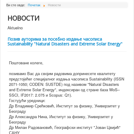
О Институту
Ви сте овде:
Почетак
Новости
Сарадници
НОВОСТИ
Пројекти
Aktuelno
Издаваштво
Позив ауторима за посебно издање часописа
Sustainability "Natural Disasters and Extreme Solar Energy"
Активности
Сарадња
Поштоване колеге,
Новости
позивамо Вас да својим радовима допринесете квалитету
Библиотека
предстојећег специјалног издања часописа Sustainability (ISSN
2071-1050; CODEN: SUSTDE) под називом "Natural Disasters
Контакт
and Extreme Solar Energy", индексиран од стране база WoS–
SSCI, IF2017: 2.075 и Scopus: Q1).
Гостујући уредници:
Др Владимир Срећковић, Институт за физику, Универзитет у
Београду
Др Александра Нина, Институт за физику, Универзитет у
Београду
Др Милан Радовановић, Географски институт "Јован Цвијић"
САНУ