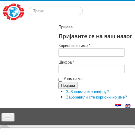
Претрага
Пријава
Пријавите се на ваш налог
Корисничко име *
Шифра *
Упамти ме
Заборвили сте шифру?
Заборавили сте корисничко име?
Почетна