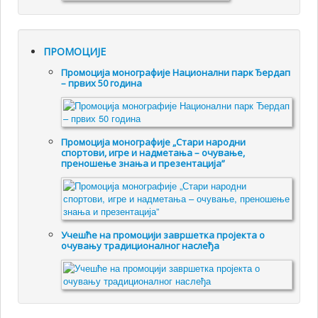
ПРОМОЦИЈЕ
Промоцијa монографије Национални парк Ђердап
– првих 50 година
Промоцијa монографије „Стари народни
спортови, игре и надметања – очување,
преношење знања и презентација”
Учешће на промоцији завршетка пројекта о
очувању традиционалног наслеђа