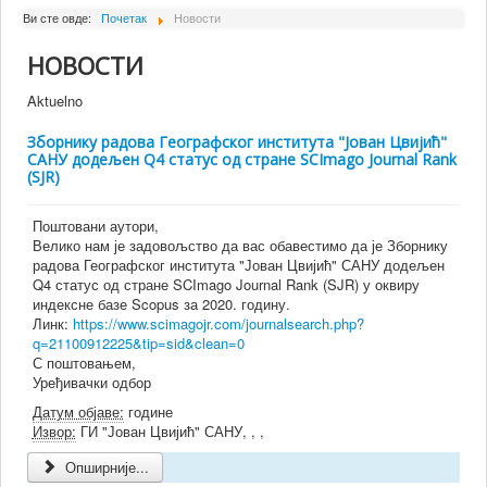
О Институту
Ви сте овде:
Почетак
Новости
Сарадници
НОВОСТИ
Пројекти
Aktuelno
Издаваштво
Зборнику радова Географског института "Јован Цвијић"
САНУ додељен Q4 статус од стране SCImago Journal Rank
Активности
(SJR)
Сарадња
Поштовани аутори,
Новости
Велико нам је задовољство да вас обавестимо да је Зборнику
радова Географског института "Јован Цвијић" САНУ додељен
Библиотека
Q4 статус од стране SCImago Journal Rank (SJR) у оквиру
индексне базе Scopus за 2020. годину.
Контакт
Линк:
https://www.scimagojr.com/journalsearch.php?
q=21100912225&tip=sid&clean=0
С поштовањем,
Уређивачки одбор
Датум објаве:
године
Извор:
ГИ "Јован Цвијић" САНУ, , ,
Опширније...