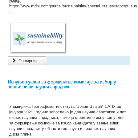
Извор:
https://www.mdpi.com/journal/sustainability/special_issues/scpcrgt_sus
, ,
Опширније...
Испуњен услов за формирање комисије за избор у
звање виши научни сарадник
У оквирима Географског института "Јован Цвијић" САНУ од
јануара 2021. године запослено је два научна саветника и пет
виших научних сарадника, чиме је формално испуњен услов
за формирање комисије за избор кандидата у звање виши
научни сарадник у области гео-наука и сродних научних
дисциплина.