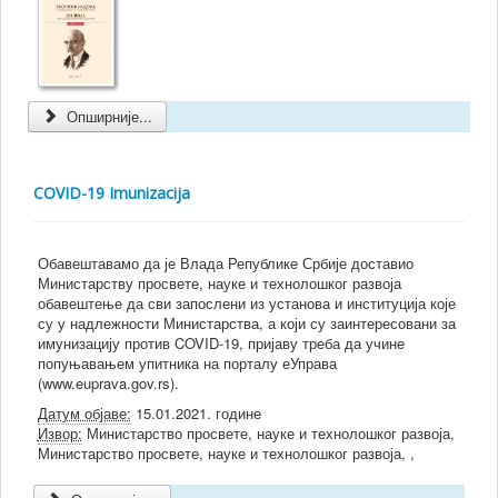
Опширније...
COVID-19 Imunizacija
Обавештавамо да је Влада Републике Србије доставио
Министарству просвете, науке и технолошког развоја
обавештење да сви запослени из установа и институција које
су у надлежности Министарства, а који су заинтересовани за
имунизацију против COVID-19, пријаву треба да учине
попуњавањем упитника на порталу еУправа
(www.euprava.gov.rs).
Датум објаве:
15.01.2021. године
Извор:
Министарство просвете, науке и технолошког развоја,
Министарство просвете, науке и технолошког развоја, ,