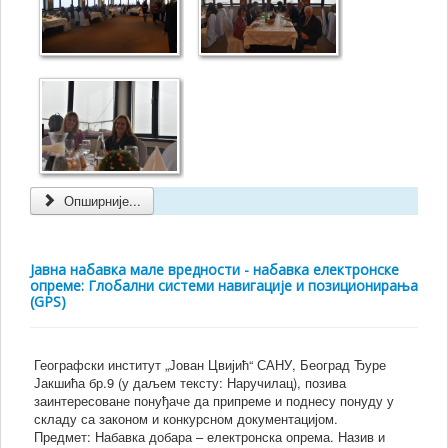
Опширније...
Јавна набавка мале вредности - набавка електронске
опреме: Глобални системи навигације и позиционирања
(GPS)
Географски институт „Јован Цвијић“ САНУ, Београд Ђуре
Јакшића бр.9 (у даљем тексту: Наручилац), позива
заинтересоване понуђаче да припреме и поднесу понуду у
складу са законом и конкурсном документацијом.
Предмет: Набавка добара – електронска опрема. Назив и