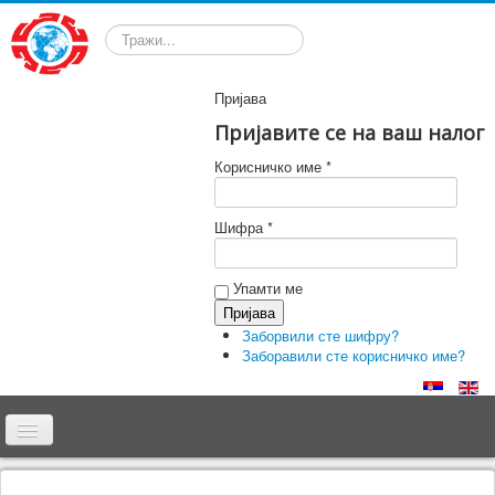
Претрага
Пријава
Пријавите се на ваш налог
Корисничко име *
Шифра *
Упамти ме
Заборвили сте шифру?
Заборавили сте корисничко име?
Почетна