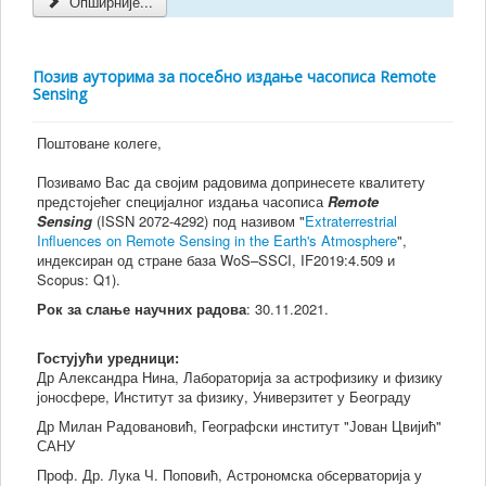
Опширније...
Позив ауторима за посебно издање часописа Remote
Sensing
Поштоване колеге,
Позивамо Вас да својим радовима допринесете квалитету
предстојећег специјалног издања часописа
Remote
Sensing
(ISSN 2072-4292) под називом "
Extraterrestrial
Influences on Remote Sensing in the Earth's Atmosphere
",
индексиран од стране база WoS–SSCI, IF2019:4.509 и
Scopus: Q1).
Рок за слање научних радова
: 30.11.2021.
Гостујући уредници:
Др Александра Нина, Лабораторија за астрофизику и физику
јоносфере, Институт за физику, Универзитет у Београду
Др Милан Радовановић, Географски институт "Јован Цвијић"
САНУ
Проф. Др. Лука Ч. Поповић, Астрономска обсерваторија у