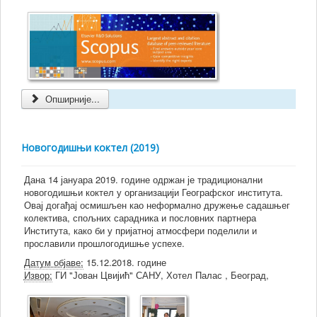
Опширније...
Новогодишњи коктел (2019)
Дана 14 јануара 2019. године одржан је традиционални
новогодишњи коктел у организацији Географског института.
Овај догађај осмишљен као неформално дружење садашњег
колектива, спољних сарадника и пословних партнера
Института, како би у пријатној атмосфери поделили и
прославили прошлогодишње успехе.
Датум објаве:
15.12.2018. године
Извор:
ГИ "Јован Цвијић" САНУ, Хотел Палас , Београд,