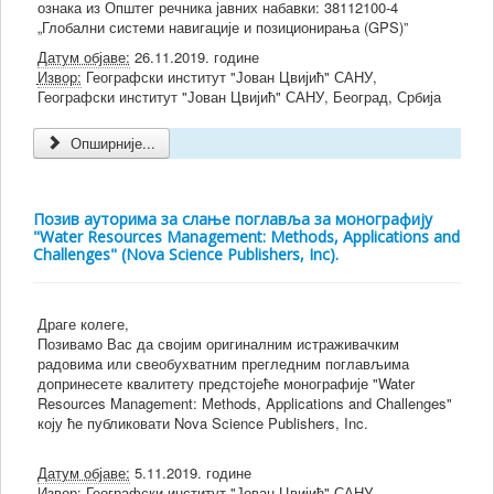
ознака из Општег речника јавних набавки: 38112100-4
„Глобални системи навигације и позиционирања (GPS)”
Датум објаве:
26.11.2019. године
Извор:
Географски институт "Јован Цвијић" САНУ,
Географски институт "Јован Цвијић" САНУ, Београд, Србија
Опширније...
Позив ауторима за слање поглавља за монографију
"Water Resources Management: Methods, Applications and
Challenges" (Nova Science Publishers, Inc).
Драге колеге,
Позивамо Вас да својим оригиналним истраживачким
радовима или свеобухватним прегледним поглављима
допринесете квалитету предстојеће монографије "Water
Resources Management: Methods, Applications and Challenges"
коју ће публиковати Nova Science Publishers, Inc.
Датум објаве:
5.11.2019. године
Извор:
Географски институт "Јован Цвијић" САНУ, , ,