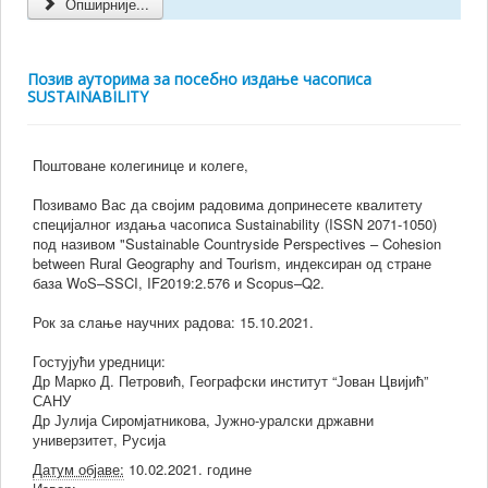
Опширније...
Позив ауторима за посебно издање часописа
SUSTAINABILITY
Поштоване колегинице и колеге,
Позивамо Вас да својим радовима допринесете квалитету
специјалног издања часописа Sustainability (ISSN 2071-1050)
под називом "Sustainable Countryside Perspectives – Cohesion
between Rural Geography and Tourism, индексиран од стране
база WoS–SSCI, IF2019:2.576 и Scopus–Q2.
Рок за слање научних радова: 15.10.2021.
Гостујући уредници:
Др Марко Д. Петровић, Географски институт “Јован Цвијић”
САНУ
Др Јулија Сиромјатникова, Јужно-уралски државни
универзитет, Русија
Датум објаве:
10.02.2021. године