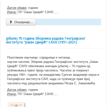
Датум објаве:
године
Извор:
ГИ "Јован Цвијић" САНУ, , ,
Опширније...
Јубилеј 70 година Зборника радова Географског
института "Јован Цвијић" САНУ (1951-2021)
Поштовани научници, сарадници и читаоци,
научни часопис Зборник радова Географског института „Јован
Цвијић” САНУ обeлежава значајан јубилеј – 70 година од
публиковања првог броја часописа. Часопис је покренут
јануара 1951. године, на иницијативу Српске академије наука и
Географског института САН, када се публикује први број
часописа под уредништвом академика Петра С. Јовановића.
Датум објаве:
године
Извор:
ГИ "Јован Цвијић" САНУ, , ,