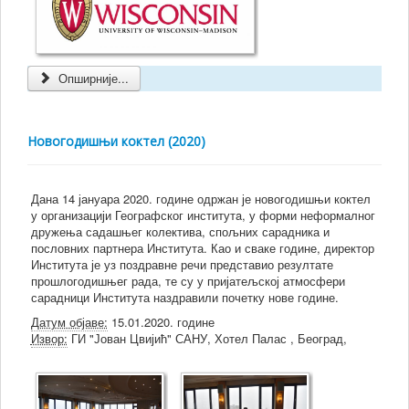
Опширније...
Новогодишњи коктел (2020)
Дана 14 јануара 2020. године одржан је новогодишњи коктел
у организацији Географског институтa, у форми неформалног
дружења садашњег колектива, спољних сарадника и
пословних партнера Института. Као и сваке године, директор
Института је уз поздравне речи представио резултате
прошлогодишњег рада, те су у пријатељској атмосфери
сарадници Института наздравили почетку нове године.
Датум објаве:
15.01.2020. године
Извор:
ГИ "Јован Цвијић" САНУ, Хотел Палас , Београд,