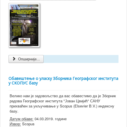
Опширније...
Обавештење о уласку Зборника Географског института
у СКОПУС базу
Велико нам је задовољство да вас обавестимо да је Зборник
радова Географског института "Јован Цвијић" САНУ
прихваћен за укључивање у Scopus (Elsevier B.V.) индексну
базу.
Датум објаве:
04.03.2019. године
Извор:
Scopus