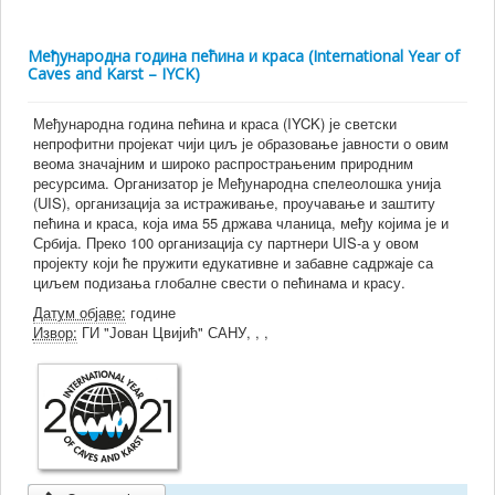
Међународна година пећина и краса (International Year of
Caves and Karst – IYCK)
Међународна година пећина и краса (IYCK) је светски
непрофитни пројекат чији циљ је образовање јавности о овим
веома значајним и широко распрострањеним природним
ресурсима. Организатор је Међународна спелеолошка унија
(UIS), организација за истраживање, проучавање и заштиту
пећина и краса, која има 55 држава чланица, међу којима је и
Србија. Преко 100 организација су партнери UIS-а у овом
пројекту који ће пружити едукативне и забавне садржаје са
циљем подизања глобалне свести о пећинама и красу.
Датум објаве:
године
Извор:
ГИ "Јован Цвијић" САНУ, , ,