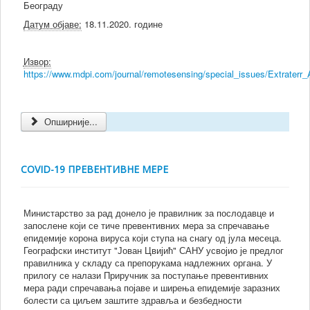
Београду
Датум објаве:
18.11.2020. године
Извор:
https://www.mdpi.com/journal/remotesensing/special_issues/Extraterr
Опширније...
COVID-19 ПРЕВЕНТИВНЕ МЕРЕ
Министарство за рад донело је правилник за послодавце и
запослене који се тиче превентивних мера за спречавање
епидемије корона вируса који ступа на снагу од јула месеца.
Географски институт "Јован Цвијић" САНУ усвојио је предлог
правилника у складу са препорукама надлежних органа. У
прилогу се налази Приручник за поступање превентивних
мера ради спречавања појаве и ширења епидемије заразних
болести са циљем заштите здравља и безбедности