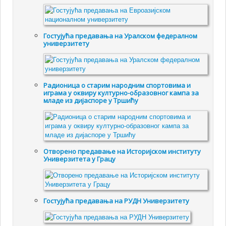
Гостујућа предавања на Уралском федералном
универзитету
Радионица о старим народним спортовима и
играма у оквиру културно-образовног кампа за
младе из дијаспоре у Тршићу
Отворено предавање на Историјском институту
Универзитета у Грацу
Гостујућa предавањa на РУДН Универзитету