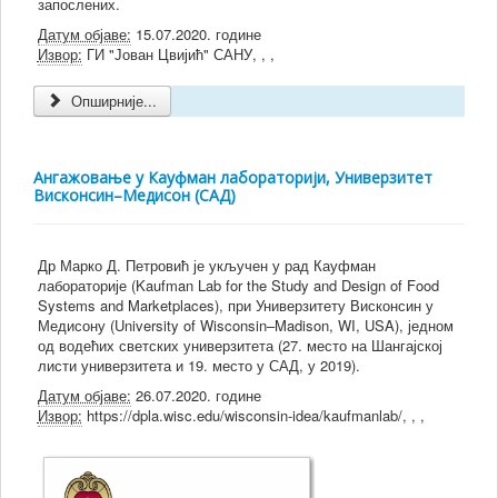
запослених.
Датум објаве:
15.07.2020. године
Извор:
ГИ "Јован Цвијић" САНУ, , ,
Опширније...
Ангажовање у Кауфман лабораторији, Универзитет
Висконсин–Медисон (САД)
Др Марко Д. Петровић је укључен у рад Кауфман
лабораторије (Kaufman Lab for the Study and Design of Food
Systems and Marketplaces), при Универзитету Висконсин у
Медисону (University of Wisconsin–Madison, WI, USA), једном
од водећих светских универзитета (27. место на Шангајској
листи универзитета и 19. место у САД, у 2019).
Датум објаве:
26.07.2020. године
Извор:
https://dpla.wisc.edu/wisconsin-idea/kaufmanlab/, , ,