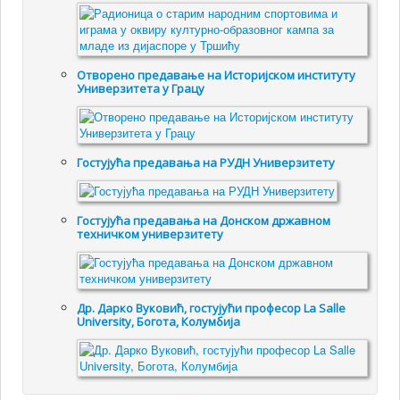
Отворено предавање на Историјском институту
Универзитета у Грацу
Гостујућa предавањa на РУДН Универзитету
Гостујућа предавања на Донском државном
техничком универзитету
Др. Дарко Вуковић, гостујући професор La Salle
University, Богота, Колумбија