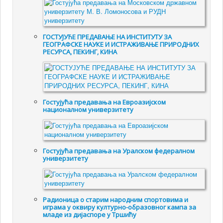
ГОСТУЈУЋЕ ПРЕДАВАЊЕ НА ИНСТИТУТУ ЗА
ГЕОГРАФСКЕ НАУКЕ И ИСТРАЖИВАЊЕ ПРИРОДНИХ
РЕСУРСА, ПЕКИНГ, КИНА
Гостујућа предавања на Евроазијском
националном универзитету
Гостујућа предавања на Уралском федералном
универзитету
Радионица о старим народним спортовима и
играма у оквиру културно-образовног кампа за
младе из дијаспоре у Тршићу