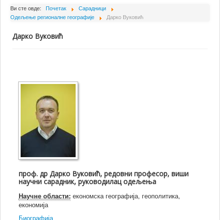
О Институту
Ви сте овде:
Почетак
Сарадници
Одељење регионалне географије
Дарко Вуковић
Сарадници
Дарко Вуковић
Пројекти
Издаваштво
Активности
Сарадња
Новости
Библиотека
Контакт
проф. др Дарко Вуковић
, редовни професор, виши
научни сарадник, руководилац одељења
Научне области:
економска географија, геополитика,
економија
Биографија