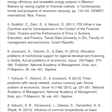
energy efficiency and renewable energy projects in Western
Balkans by raising capital on financial markets, in Contemporary
trends and prospects of economic recovery, pp. 118-133. CEMAFI
International, Nice, France.
5. Grubišić, Z., Zarić, S., & Vuković, D. (2011). FDI Inflow in see
Countries and its Consequences in the Context of the Financial
Crisis. Finance and the Performance of Firms in Science,
Education, and Practice. Tomas Bata University in Zlin, Faculty of
management and economics, Czech Republic.
6. Jovanović, A., Vuković, D., & Zakić, N. (2012): Allocation
problems of institutional support for regional development financing
in Serbia. Actual problems of economics, Issue: 138 Pages: 370-
380. Publisher: National Academy of Management, Київ, вул.
П.Мирного, 26, кім. 401, Україна.
7. Vyklyuk, Y., Vuković, D., & Jovanović, A (2013): Forex
predicton with neural network: usd/eur currency pair. Actual
problem of economics, Issue 10 (148) /2013, pp. 251-261. National
Academy of Management, National Academy of Management,
Київ, вул. П.Мирного, 26, кім. 401, Україна.
8. Vuković, D. B., Simeunović, I., Zalesov, S., Yamashkin, A. A.,
Shpak, N. (2015). Influence of summer temperatures on basic