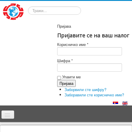
Претрага
Пријава
Пријавите се на ваш налог
Корисничко име *
Шифра *
Упамти ме
Заборвили сте шифру?
Заборавили сте корисничко име?
Почетна