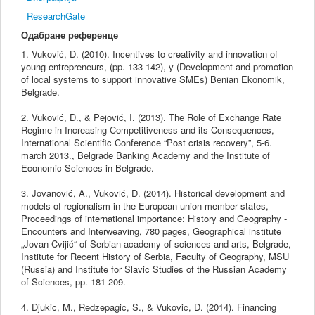
ResearchGate
Одабране референце
1. Vuković, D. (2010). Incentives to creativity and innovation of
young entrepreneurs, (pp. 133-142), у (Development and promotion
of local systems to support innovative SMEs) Benian Ekonomik,
Belgrade.
2. Vuković, D., & Pejović, I. (2013). The Role of Exchange Rate
Regime in Increasing Competitiveness and its Consequences,
International Scientific Conference “Post crisis recovery”, 5-6.
march 2013., Belgrade Banking Academy and the Institute of
Economic Sciences in Belgrade.
3. Jovanović, A., Vuković, D. (2014). Historical development and
models of regionalism in the European union member states,
Proceedings of international importance: History and Geography -
Encounters and Interweaving, 780 pages, Geographical institute
„Jovan Cvijić“ of Serbian academy of sciences and arts, Belgrade,
Institute for Recent History of Serbia, Faculty of Geography, MSU
(Russia) and Institute for Slavic Studies of the Russian Academy
of Sciences, pp. 181-209.
4. Djukic, M., Redzepagic, S., & Vukovic, D. (2014). Financing