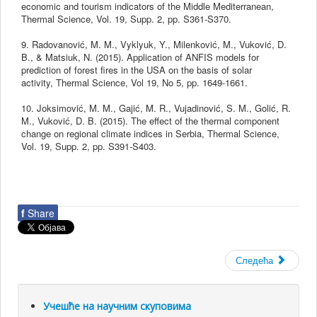
economic and tourism indicators of the Middle Mediterranean,
Thermal Science, Vol. 19, Supp. 2, pp. S361-S370.
9. Radovanović, M. M., Vyklyuk, Y., Milenković, M., Vuković, D.
B., & Matsiuk, N. (2015). Application of ANFIS models for
prediction of forest fires in the USA on the basis of solar
activity, Thermal Science, Vol 19, No 5, pp. 1649-1661.
10. Joksimović, M. M., Gajić, M. R., Vujadinović, S. M., Golić, R.
M., Vuković, D. B. (2015). The effect of the thermal component
change on regional climate indices in Serbia, Thermal Science,
Vol. 19, Supp. 2, pp. S391-S403.
f
Share
Следећа
Учешће на научним скуповима