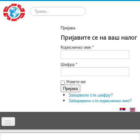
Претрага
Пријава
Пријавите се на ваш налог
Корисничко име *
Шифра *
Упамти ме
Заборвили сте шифру?
Заборавили сте корисничко име?
Почетна