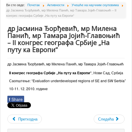
О Институту
Ви сте овде:
Почетак
Активности
Учешће на научним скуповима
др Јасмина Ђорђевић, мр Милена Панић, мр Тамара Јојић-Главоњић – II
Сарадници
конгрес географа Србије „На путу ка Европи“
Пројекти
др Јасмина Ђорђевић, мр Милена
Издаваштво
Панић, мр Тамара Јојић-Главоњић
– II конгрес географа Србије „На
Активности
путу ка Европи“
Сарадња
Новости
др Јасмина Ђорђевић, мр Милена Панић, мр Тамара Јојић-Главоњић
II конгрес географа Србије „На путу ка Европи“
, Нови Сад, Србија
Библиотека
Саопштење: “Evaluation underdeveloped regions of SE and SW Serbia”
Контакт
10-11. 12. 2010. године
f
Share
Претходна
Следећа