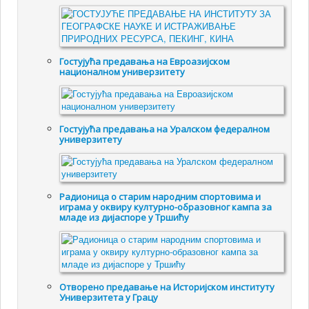
Гостујућа предавања на Евроазијском
националном универзитету
Гостујућа предавања на Уралском федералном
универзитету
Радионица о старим народним спортовима и
играма у оквиру културно-образовног кампа за
младе из дијаспоре у Тршићу
Отворено предавање на Историјском институту
Универзитета у Грацу