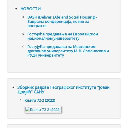
НОВОСТИ
DASH (Deliver sAfe and Social Housing) -
Завршна конференција, позив за
апстракте
Гостујућа предавања на Евроазијском
националном универзитету
Гостујућа предавања на Московском
државном универзитету М. В. Ломоносова и
РУДН универзитету
Зборник радова Географског института "Јован
Цвијић" САНУ
Књига 72-2 (2022)