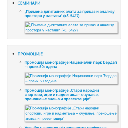
СЕМИНАРИ
„Примена дигиталних алата за приказ и анализу
простора у настави“ (кб. 5427)
ПРОМОЦИЈЕ
Промоцијa монографије Национални парк Ђердап
– првих 50 година
Промоцијa монографије „Стари народни
спортови, игре и надметања – очување,
преношење знања и презентација”
Учешће на промоцији завршетка пројекта о