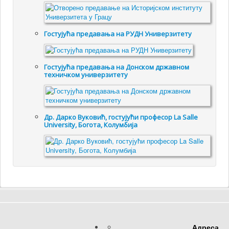
Гостујућa предавањa на РУДН Универзитету
Гостујућа предавања на Донском државном
техничком универзитету
Др. Дарко Вуковић, гостујући професор La Salle
University, Богота, Колумбија
Адреса