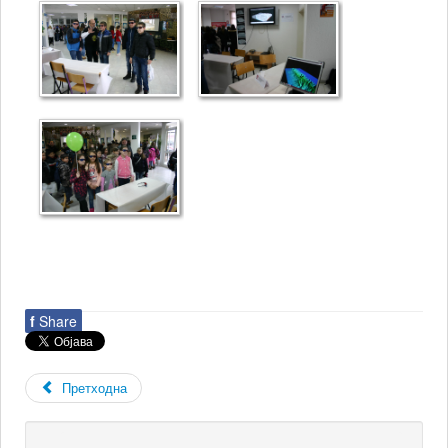
f
Share
Претходна