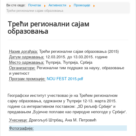
О Институту
Ви сте овде:
Почетак
Активности
Промоције
Трећи регионални сајам образовања
Сарадници
Трећи регионални сајам
Пројекти
образовања
Издаваштво
Активности
Назив догађаја:
Трећи регионални сајам образовања (2015)
Сарадња
Датум одржавања:
12.03.2015. до 13.03.2015. године
Место одржавања:
Ћуприја, Ћуприја, Србија
Новости
Организатори:
Регионални тим подршке за науку, образовање
и уметност
Библиотека
Програм промоције:
NOU FEST 2015.pdf
Контакт
Географски институт учествовао је на Трећем регионалном
сајму образовања, одржаном у Ћуприји 12-13. марта 2015.
године са интерактивном поставком: „3D рељеф Србије“ и
предавањем „Бујичне поплаве као природне непогоде у Србији“.
Учесници:
Драгољуб Штрбац, Ана М. Петровић
Фотографије: