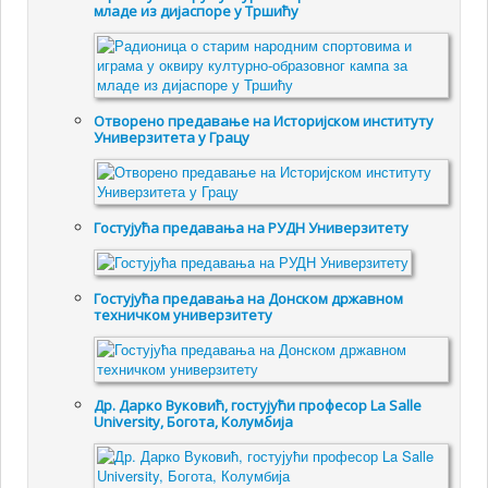
младе из дијаспоре у Тршићу
Отворено предавање на Историјском институту
Универзитета у Грацу
Гостујућa предавањa на РУДН Универзитету
Гостујућа предавања на Донском државном
техничком универзитету
Др. Дарко Вуковић, гостујући професор La Salle
University, Богота, Колумбија