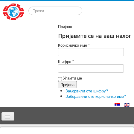
Претрага
Пријава
Пријавите се на ваш налог
Корисничко име *
Шифра *
Упамти ме
Заборвили сте шифру?
Заборавили сте корисничко име?
Почетна