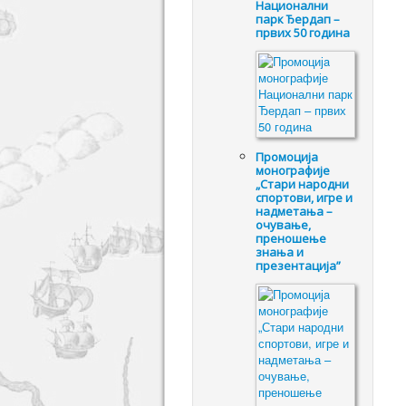
Национални
парк Ђердап –
првих 50 година
Промоцијa
монографије
„Стари народни
спортови, игре и
надметања –
очување,
преношење
знања и
презентација”