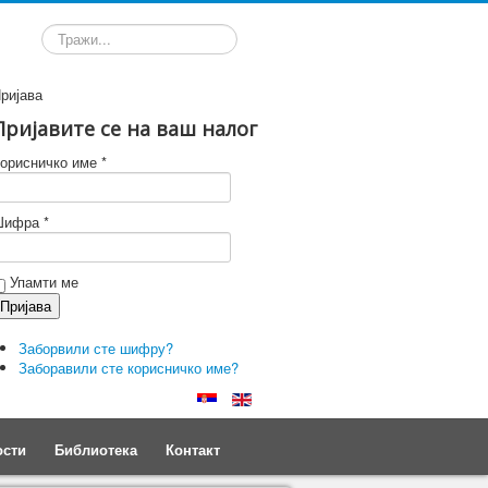
Претрага
ријава
Пријавите се на ваш налог
орисничко име *
ифра *
Упамти ме
Заборвили сте шифру?
Заборавили сте корисничко име?
ости
Библиотека
Контакт