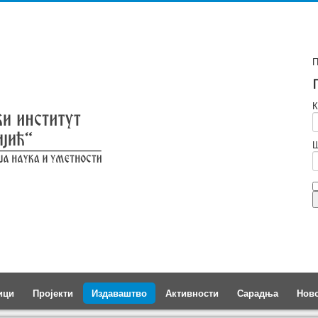
П
К
Ш
ици
Пројекти
Издаваштво
Активности
Сарадња
Нов