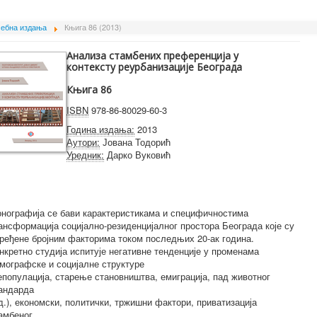
ебна издања
Књига 86 (2013)
Анализа стамбених преференција у
контексту реурбанизације Београда
Књига 86
ISBN
978-86-80029-60-3
Година издања:
2013
Аутори:
Јована Тодорић
Уредник:
Дарко Вуковић
нографија се бави карактеристикама и специфичностима
ансформација социјално-резиденцијалног простора Београда које су
ређене бројним факторима током последњих 20-ак година.
нкретно студија испитује негативне тенденције у променама
мографске и социјалне структуре
епопулација, старење становништва, емиграција, пад животног
андарда
д.), економски, политички, тржишни фактори, приватизација
амбеног