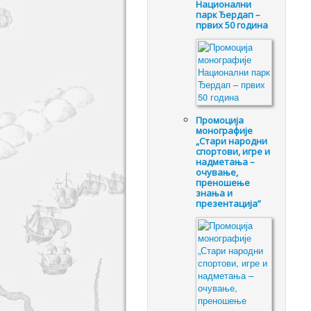
Национални
парк Ђердап –
првих 50 година
Промоцијa
монографије
„Стари народни
спортови, игре и
надметања –
очување,
преношење
знања и
презентација”