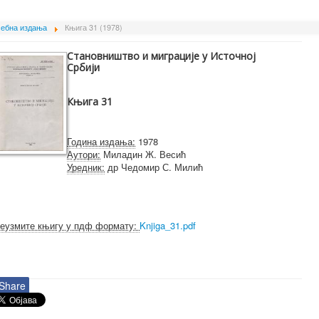
ебна издања
Књига 31 (1978)
Становништво и миграције у Источној
Србији
Књига 31
Година издања:
1978
Аутори:
Миладин Ж. Весић
Уредник:
др Чедомир С. Милић
еузмите књигу у пдф формату:
Knjiga_31.pdf
Share