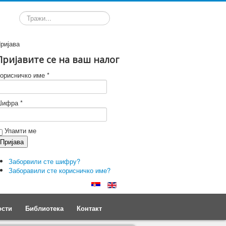
Претрага
ријава
Пријавите се на ваш налог
орисничко име *
ифра *
Упамти ме
Заборвили сте шифру?
Заборавили сте корисничко име?
ости
Библиотека
Контакт