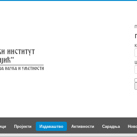
П
К
Ш
ици
Пројекти
Издаваштво
Активности
Сарадња
Нов