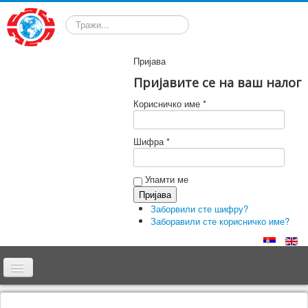
Претрага
Пријава
Пријавите се на ваш налог
Корисничко име *
Шифра *
Упамти ме
Заборвили сте шифру?
Заборавили сте корисничко име?
Почетна