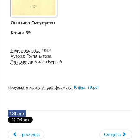
Општина Смедерево
Књига 39
Година издања:
1992
Аутори:
Група аутора
Уредник:
др Милан Бурсаћ
Преузмите књигу у пдф формату:
Knjiga_39.pdf
f
Share
Претходна
Следећа