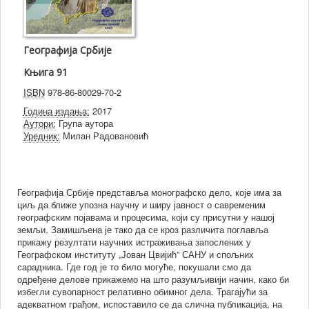
Географија Србије
Књига 91
ISBN
978-86-80029-70-2
Година издања:
2017
Аутори:
Група аутора
Уредник:
Милан Радовановић
Географија Србије представља монографско дело, које има за
циљ да ближе упозна научну и ширу јавност о савременим
географским појавама и процесима, који су присутни у нашој
земљи. Замишљена је тако да се кроз различита поглавља
прикажу резултати научних истраживања запослених у
Географском институту „Јован Цвијић” САНУ и спољних
сарадника. Где год је то било могуће, покушали смо да
одређене делове прикажемо на што разумљивији начин, како би
избегли сувопарност релативно обимног дела. Трагајући за
адекватном грађом, испоставило се да слична публикација, на