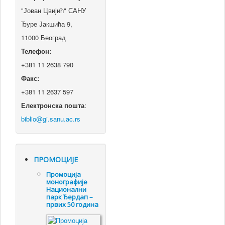
"Јован Цвијић" САНУ
Ђуре Јакшића 9,
11000 Београд
Телефон:
+381 11 2638 790
Факс:
+381 11 2637 597
Електронска пошта
:
ПРОМОЦИЈЕ
Промоцијa
монографије
Национални
парк Ђердап –
првих 50 година