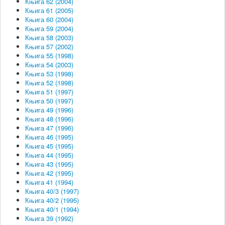
Књига 62 (2004)
Књига 61 (2005)
Књига 60 (2004)
Књига 59 (2004)
Књига 58 (2003)
Књига 57 (2002)
Књига 55 (1998)
Књига 54 (2003)
Књига 53 (1998)
Књига 52 (1998)
Књига 51 (1997)
Књига 50 (1997)
Књига 49 (1996)
Књига 48 (1996)
Књига 47 (1996)
Књига 46 (1995)
Књига 45 (1995)
Књига 44 (1995)
Књига 43 (1995)
Књига 42 (1995)
Књига 41 (1994)
Књига 40/3 (1997)
Књига 40/2 (1995)
Књига 40/1 (1994)
Књига 39 (1992)