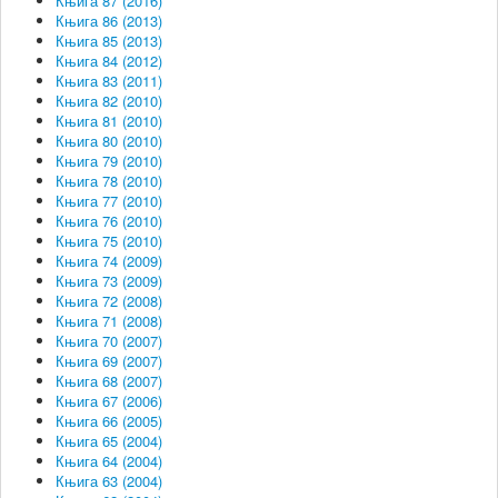
Књига 87 (2016)
Књига 86 (2013)
Књига 85 (2013)
Књига 84 (2012)
Књига 83 (2011)
Књига 82 (2010)
Књига 81 (2010)
Књига 80 (2010)
Књига 79 (2010)
Књига 78 (2010)
Књига 77 (2010)
Књига 76 (2010)
Књига 75 (2010)
Књига 74 (2009)
Књига 73 (2009)
Књига 72 (2008)
Књига 71 (2008)
Књига 70 (2007)
Књига 69 (2007)
Књига 68 (2007)
Књига 67 (2006)
Књига 66 (2005)
Књига 65 (2004)
Књига 64 (2004)
Књига 63 (2004)