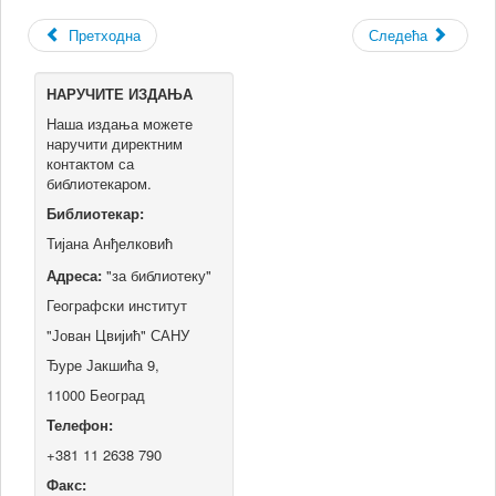
Претходна
Следећа
НАРУЧИТЕ ИЗДАЊА
Наша издања можете
наручити директним
контактом са
библиотекаром.
Библиотекар:
Тијана Анђелковић
Адреса:
"за библиотеку"
Географски институт
"Јован Цвијић" САНУ
Ђуре Јакшића 9,
11000 Београд
Телефон:
+381 11 2638 790
Факс: