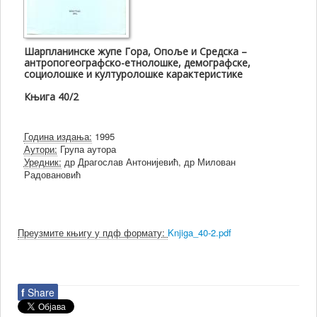
Шарпланинске жупе Гора, Опоље и Средска –
антропогеографско-етнолошке, демографске,
социолошке и културолошке карактеристике
Књига 40/2
Година издања:
1995
Аутори:
Група аутора
Уредник:
др Драгослав Антонијевић, др Милован
Радовановић
Преузмите књигу у пдф формату:
Knjiga_40-2.pdf
f
Share