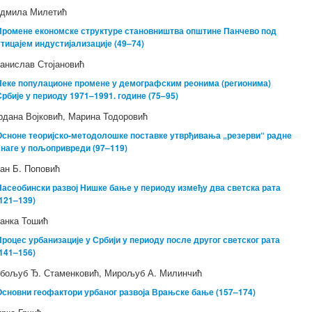
дмила Милетић
Промене економске структуре становништва општине Панчево под
утицајем индустијализације (49–74)
анислав Стојановић
Неке популационе промене у демографским реонима (регионима)
Србије у периоду 1971–1991. године (75–95)
рдана Војковић, Марина Тодоровић
Осноне теоријско-методолошке поставке утврђивања „резерви“ радне
снаге у пољопривреди (97–119)
ан Б. Поповић
Насеобински развој Нишке бање у периоду између два светска рата
(121–139)
анка Тошић
Процес урбанизације у Србији у периоду после другог светског рата
(141–156)
бољуб Ђ. Стаменковић, Мирољуб А. Милинчић
Основни геофактори урбаног развоја Врањске бање (157–174)