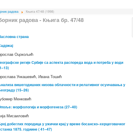
рник радова
Књига 47/48 (1998)
борник радова - Књига бр. 47/48
Насловна страна
Садржај
рослав Оцокољић
Географске регије Србије са аспекта распореда вода и потреба у води
1–13)
рослава Ункашевић, Ивана Тошић
Анализа вишегодишних низова облачности и релативног осунчавања у
Београду (15–26)
бомир Менковић
Опоље: морфологија и морфогенеза (27–40)
ија Мисаиловић
Број добеглих породица у ужички крај у време босанско–херцеговачког
устанка 1875. годиине ( 41–47)