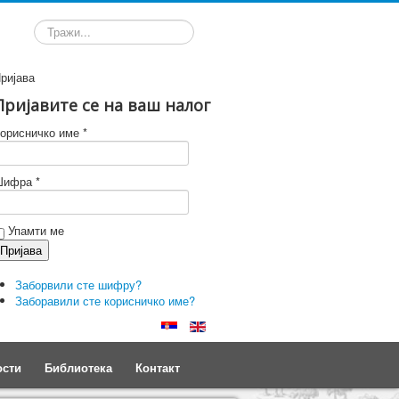
Претрага
ријава
Пријавите се на ваш налог
орисничко име *
ифра *
Упамти ме
Заборвили сте шифру?
Заборавили сте корисничко име?
ости
Библиотека
Контакт