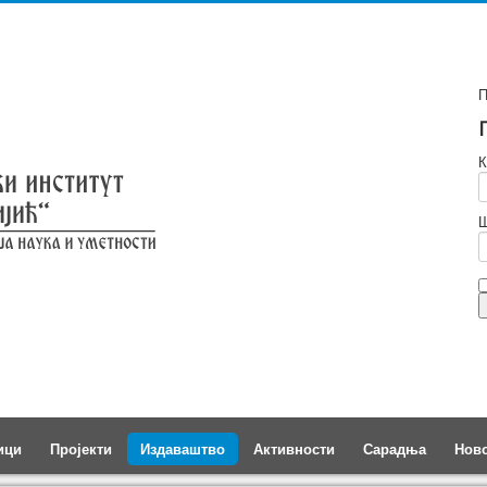
П
К
Ш
ици
Пројекти
Издаваштво
Активности
Сарадња
Нов